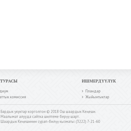
КТУРАСЫ
ИШМЕРДҮҮЛҮК
диум
Пландар
аттык комиссия
Жыйынтыктар
Бардык укуктар корголгон © 2018 Ош шаардык Кеңеши.
Маалымат алууда сайтка шилтеме берүү шарт.
Шаардык Кеңешинин сурап-билүү кызматы: (3222) 7-21-60