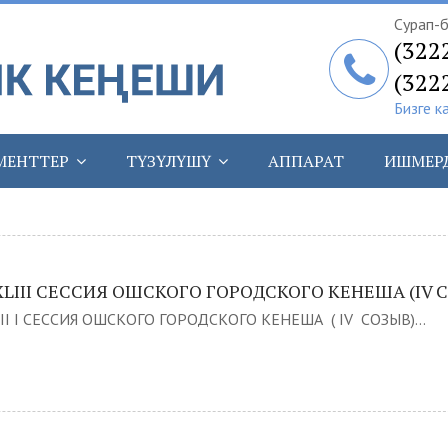
Сурап-б
(322
(322
Бизге к
МЕНТТЕР
ТҮЗҮЛҮШҮ
АППАРАТ
ИШМЕР
LIII СЕССИЯ ОШСКОГО ГОРОДСКОГО КЕНЕША (IV 
I I СЕССИЯ ОШСКОГО ГОРОДСКОГО КЕНЕША ( IV СОЗЫВ)...