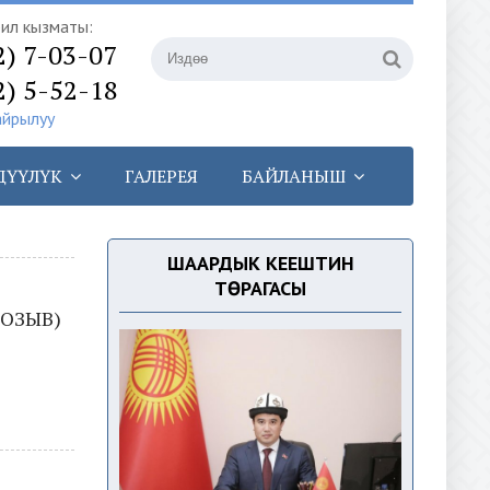
илүү кызматы:
2) 7-03-07
2) 5-52-18
айрылуу
ДҮҮЛҮК
ГАЛЕРЕЯ
БАЙЛАНЫШ
ШААРДЫК КЕҢЕШТИН
ТӨРАГАСЫ
СОЗЫВ)