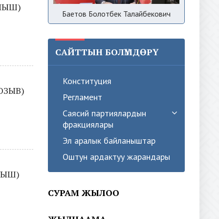
ЛЫШ)
Баетов Болотбек Талайбекович
САЙТТЫН БОЛҮМДӨРҮ
Конституция
ОЗЫВ)
Регламент
Саясий партиялардын
фракциялары
Эл аралык байланыштар
Оштун ардактуу жарандары
ЛЫШ)
СУРАМ ЖЫЛОО
ЖЫЛНААМА