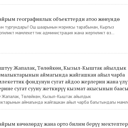
йрым географиялык объекттерди атоо жөнүндө
н тургундары! Ош шаарынын мэриясы тарабынан, Кыргыз
иликтүү мамлекеттик администрация жана жергиликтүү өз...
штуу Жапалак, Төлөйкөн, Кызыл-Кыштак айылдык
малыктарынын аймагында жайгашкан айыл чарба
лекеттик фондунун сугат айдоо жерлерин жана үл
ерине сугат сууну жеткирүү кызмат акысынын баас
 Жапалак, Төлөйкөн, Кызыл-Кыштак айылдык
ктарынын аймагында жайгашкан айыл чарба багытындагы мамле
йрым көчөлөрдү жана орто билим берүү мектептер