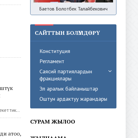
Баетов Болотбек Талайбекович
САЙТТЫН БОЛҮМДӨРҮ
Конституция
Регламент
Саясий партиялардын
фракциялары
үштүк
Эл аралык байланыштар
ы
Оштун ардактуу жарандары
кеттик...
СУРАМ ЖЫЛОО
ди атоо,
ЖЫЛНААМА