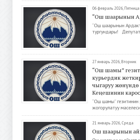
06 февраль 2026, Пятница
“Ош шаарынын Ар
“Ош шаарынын Ардакт
тургундары! Депута
27 январь 2026, Вторник
“Ош шамы” гезит
курьердик жеткир
чыгаруу жөнүндө
Кеңешинин каро
“Ош шамы” гезитинин 
жогорулатуу маселесин
21 январь 2026, Среда
Ош шаарынын айм