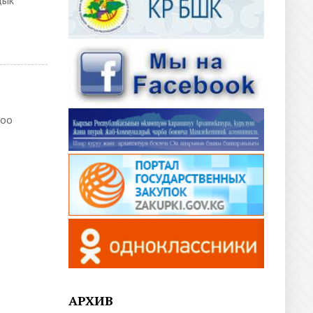
дык
доо
АРХИВ