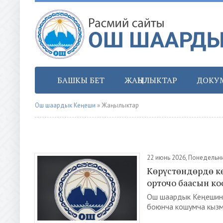
БАШКЫ БЕТ
ЖАҢЫЛЫКТАР
ДОКУ
Ош шаардык Кеңеши
» Жаңылыктар
22 июнь 2026, Понедельн
Көрүстөндөрдө к
орточо баасын ко
Ош шаардык Кеңешини
боюнча кошумча кызма