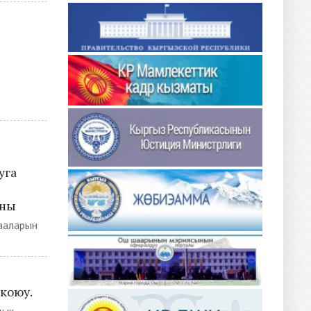
уга
ыны
бааларын
коюу.