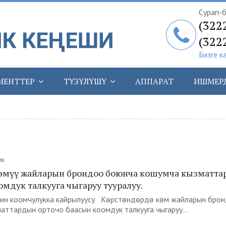
Сурап-б
(322
(322
Бизге к
МЕНТТЕР
ТҮЗҮЛҮШҮ
АППАРАТ
ИШМЕР
ик
өмүү жайларын брондоо боюнча кошумча кызматт
омдук талкууга чыгаруу тууралуу.
н коомчулукка кайрылуусу Көрүстөндөрдө көмүү жайларын бро
ттардын орточо баасын коомдук талкууга чыгаруу...