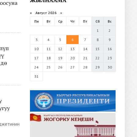
оосуна
«
Август 2026 »
Пн
Вт
Ср
Чт
Пт
Сб
Вс
1
2
3
4
5
6
7
8
9
лүп
10
11
12
13
14
15
16
үү
17
18
19
20
21
22
23
ндө
24
25
26
27
28
29
30
31
у
угуу
юджетинин