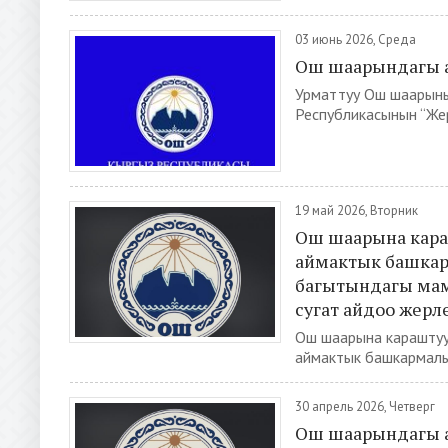
03 июнь 2026, Среда
Ош шаарындагы а
Урматтуу Ош шаарыны
Республикасынын “Жерг
19 май 2026, Вторник
Ош шаарына кара
аймактык башкар
багытындагы мам
сугат айдоо жерл
Ош шаарына караштуу
аймактык башкармалы
30 апрель 2026, Четверг
Ош шаарындагы а