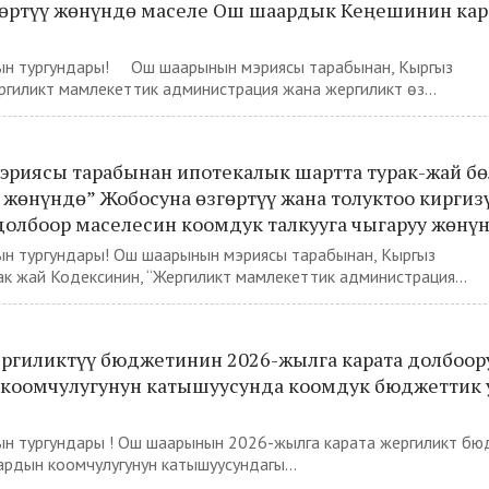
өртүү жөнүндө маселе Ош шаардык Кеңешинин кар
ын тургундары! Ош шаарынын мэриясы тарабынан, Кыргыз
иликтүү мамлекеттик администрация жана жергиликтүү өз...
риясы тарабынан ипотекалык шартта турак-жай бө
 жөнүндө” Жобосуна өзгөртүү жана толуктоо киргиз
долбоор маселесин коомдук талкууга чыгаруу жөнү
н тургундары! Ош шаарынын мэриясы тарабынан, Кыргыз
к жай Кодексинин, “Жергиликтүү мамлекеттик администрация...
гиликтүү бюджетинин 2026-жылга карата долбоор
коомчулугунун катышуусунда коомдук бюджеттик 
н тургундары ! Ош шаарынын 2026-жылга карата жергиликтүү б
рдын коомчулугунун катышуусундагы...