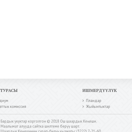
КТУРАСЫ
ИШМЕРДҮҮЛҮК
диум
Пландар
аттык комиссия
Жыйынтыктар
Бардык укуктар корголгон © 2018 Ош шаардык Кеңеши.
Маалымат алууда сайтка шилтеме берүү шарт.
Шаардык Кеңешинин сурап-билүү кызматы: (3222) 7-21-60