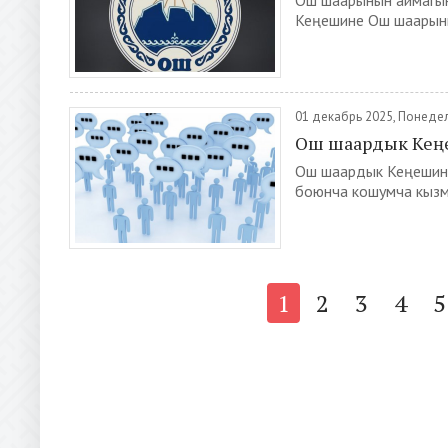
Ош шаарынын аймагы
Кеңешине Ош шаарыны
01 декабрь 2025, Понеде
Ош шаардык Кеңе
Ош шаардык Кеңешини
боюнча кошумча кызма
1
2
3
4
5