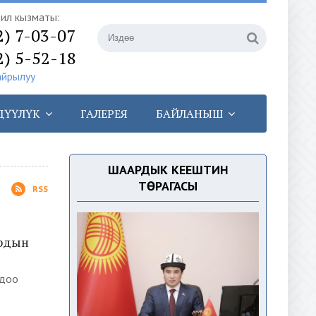
илүү кызматы:
2) 7-03-07
2) 5-52-18
айрылуу
ДҮҮЛҮК
ГАЛЕРЕЯ
БАЙЛАНЫШ
ШААРДЫК КЕҢЕШТИН
ТӨРАГАСЫ
RSS
ардын
ндоо