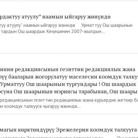
дактуу атуулу” наамын ыйгаруу жөнүндө
уу атуулу” наамын ыйгаруу жөнүндө Урматтуу Ош шаарынын
ттардын Ош шаардык Кеңешинин 2007-жылдын...
инин редакциясынын гезиттин редакциялык жана
үү бааларын жогорулатуу маселесин коомдук талку
 Урматтуу Ош шаарынын тургундары ! Ош шаардык
осуна Ош шаарынын мэриясы тарабынан, Ош шаар
редакциясынын гезиттин редакциялык жана курьердик жеткирүү 
 коомдук талкууга чыгаруу жөнүндө...
агын көрктөндүрүү Эрежелерин коомдук талкууга 