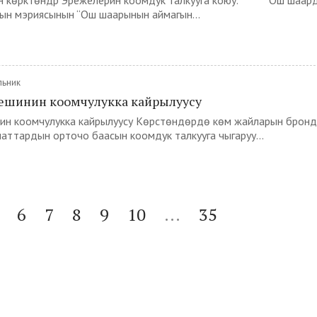
н көрктөндүрүү Эрежелерин коомдук талкууга коюу. Ош шаар
н мэриясынын “Ош шаарынын аймагын...
льник
шинин коомчулукка кайрылуусу
н коомчулукка кайрылуусу Көрүстөндөрдө көмүү жайларын брон
ттардын орточо баасын коомдук талкууга чыгаруу...
6
7
8
9
10
...
35