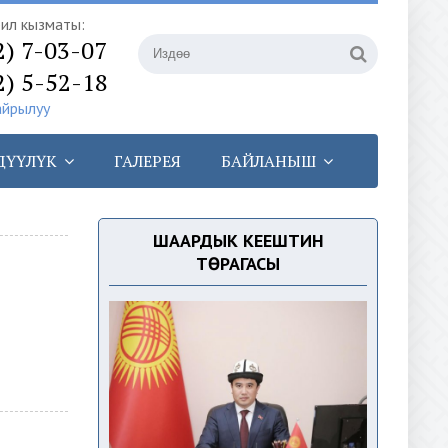
илүү кызматы:
2) 7-03-07
2) 5-52-18
айрылуу
ДҮҮЛҮК
ГАЛЕРЕЯ
БАЙЛАНЫШ
ШААРДЫК КЕҢЕШТИН
ТӨРАГАСЫ