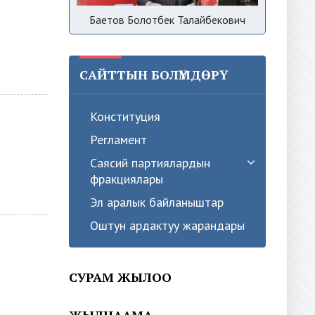
Баетов Болотбек Талайбекович
САЙТТЫН БОЛҮМДӨРҮ
Конституция
Регламент
Саясий партиялардын
фракциялары
Эл аралык байланыштар
Оштун ардактуу жарандары
СУРАМ ЖЫЛОО
ЖЫЛНААМА