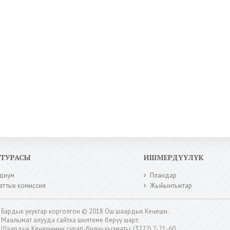
КТУРАСЫ
ИШМЕРДҮҮЛҮК
диум
Пландар
аттык комиссия
Жыйынтыктар
Бардык укуктар корголгон © 2018 Ош шаардык Кеңеши.
Маалымат алууда сайтка шилтеме берүү шарт.
Шаардык Кеңешинин сурап-билүү кызматы: (3222) 7-21-60