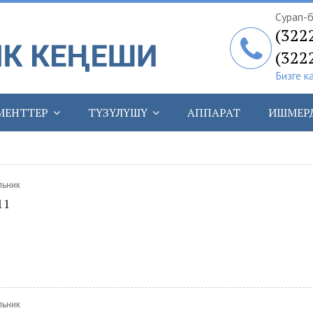
Сурап-б
(322
(322
Бизге к
МЕНТТЕР
ТҮЗҮЛҮШҮ
АППАРАТ
ИШМЕР
льник
11
льник