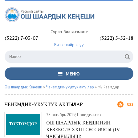
Сурап-билүү кызматы:
(3222) 7-03-07
(3222) 5-52-18
Бизге кайрылуу
МЕНЮ
Ош шаардык Кеңеши
»
Ченемдик-укуктук актылар
» Мыйзамдар
ЧЕНЕМДИК-УКУКТУК АКТЫЛАР
RSS
28 октябрь 2019, Понедельник
ОШ ШААРДЫК КЕҢЕШИНИН
КЕЗЕКСИЗ ХXIII СЕССИЯСЫ (IV
ЧАКЫРЫЛЫШ)