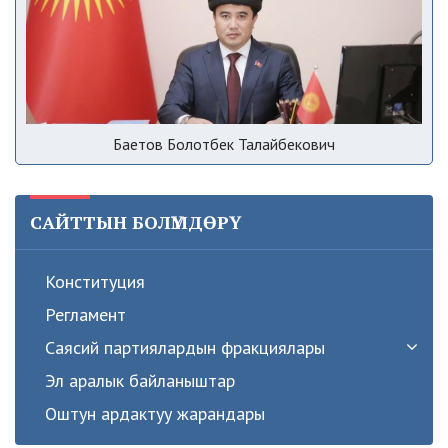
Баетов Болотбек Талайбекович
САЙТТЫН БОЛҮМДӨРҮ
Конституция
Регламент
Саясий партиялардын фракциялары
Эл аралык байланыштар
Оштун ардактуу жарандары