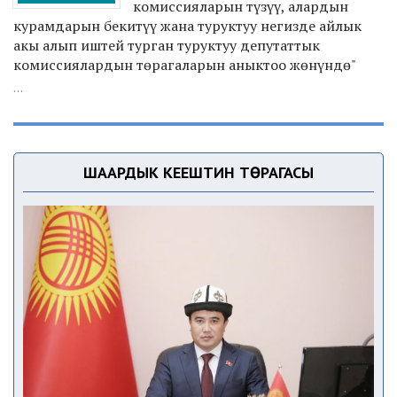
комиссияларын түзүү, алардын
курамдарын бекитүү жана туруктуу негизде айлык
акы алып иштей турган туруктуу депутаттык
комиссиялардын төрагаларын аныктоо жөнүндө"
...
ШААРДЫК КЕҢЕШТИН ТӨРАГАСЫ