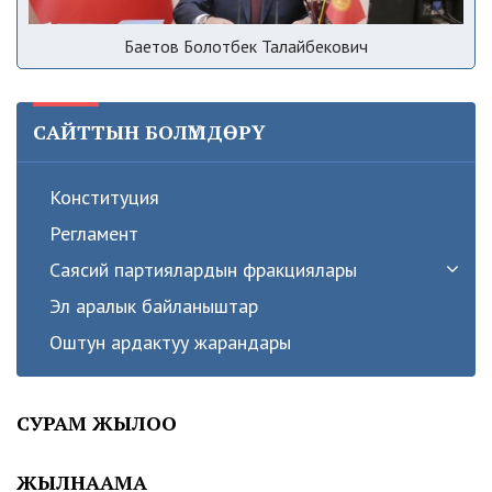
Баетов Болотбек Талайбекович
САЙТТЫН БОЛҮМДӨРҮ
Конституция
Регламент
Саясий партиялардын фракциялары
Эл аралык байланыштар
Оштун ардактуу жарандары
СУРАМ ЖЫЛОО
ЖЫЛНААМА