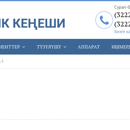
Сурап-б
(322
(322
Бизге к
МЕНТТЕР
ТҮЗҮЛҮШҮ
АППАРАТ
ИШМЕР
 3