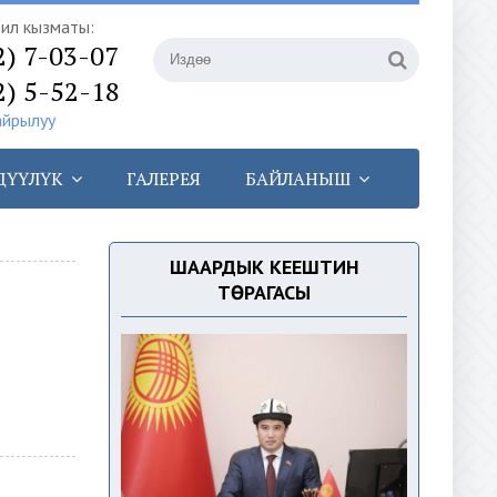
илүү кызматы:
2) 7-03-07
2) 5-52-18
айрылуу
ДҮҮЛҮК
ГАЛЕРЕЯ
БАЙЛАНЫШ
ШААРДЫК КЕҢЕШТИН
ТӨРАГАСЫ