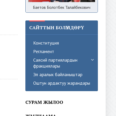
Баетов Болотбек Талайбекович
САЙТТЫН БОЛҮМДӨРҮ
Конституция
Регламент
Саясий партиялардын
фракциялары
Эл аралык байланыштар
Оштун ардактуу жарандары
СУРАМ ЖЫЛОО
ЖЫЛНААМА