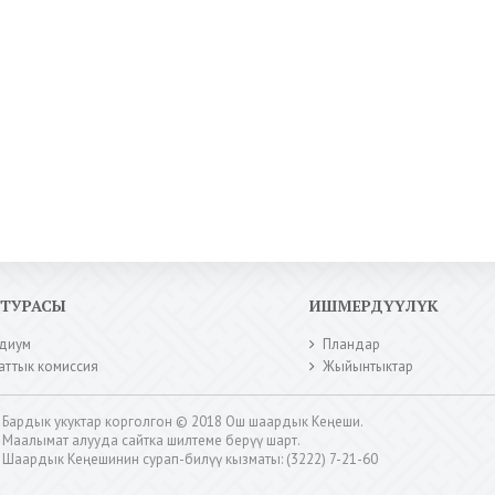
КТУРАСЫ
ИШМЕРДҮҮЛҮК
диум
Пландар
аттык комиссия
Жыйынтыктар
Бардык укуктар корголгон © 2018 Ош шаардык Кеңеши.
Маалымат алууда сайтка шилтеме берүү шарт.
Шаардык Кеңешинин сурап-билүү кызматы: (3222) 7-21-60