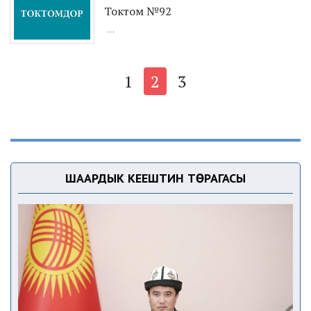
Токтом №92
...
1
2
3
ШААРДЫК КЕҢЕШТИН ТӨРАГАСЫ