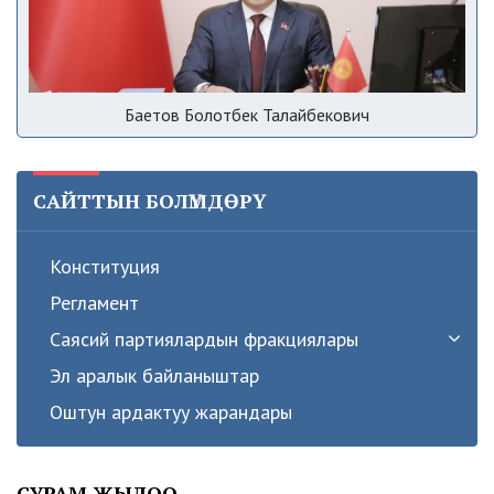
Баетов Болотбек Талайбекович
САЙТТЫН БОЛҮМДӨРҮ
Конституция
Регламент
Саясий партиялардын фракциялары
Эл аралык байланыштар
Оштун ардактуу жарандары
СУРАМ ЖЫЛОО