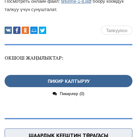
Посмотреть онлайн файл:
tirkeme-1-8.pdf
боору коомдук
талкуу үчүн сунушталат.
Талкуулоо
ОКШОШ ЖАҢЫЛЫКТАР:
ПИКИР КАЛТЫРУУ
Пикирлер (0)
ШААРДЫК КЕҢЕШТИН ТӨРАГАСЫ