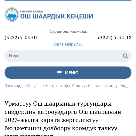
Сурап-билүү кызматы:
(3222) 7-03-07
(3222) 5-52-18
Бизге кайрылуу
МЕНЮ
Ош шаардык Кеңеши
»
Жаңылыктар
» Урматтуу Ош шаарынын тургундары сиздердин карооңуздарга Ош шаарынын 2023-жылга карата жергиликтүү бюджетинин долбоору коомдук талкуу үчүн сунушталат.
Урматтуу Ош шаарынын тургундары
сиздердин карооңуздарга Ош шаарынын
2023-жылга карата жергиликтүү
бюджетинин долбоору коомдук талкуу