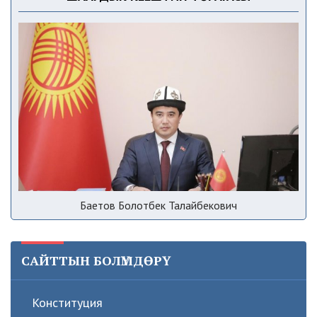
Баетов Болотбек Талайбекович
САЙТТЫН БОЛҮМДӨРҮ
Конституция