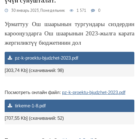
үчүн сунушталат.
30 январь 2023, Понедельник
1 571
0
Урматтуу Ош шаарынын тургундары сиздердин
карооңуздарга Ош шаарынын 2023-жылга карата
жергиликтүү бюджетинин дол
pz-k-proektu-bjudzhet-2023.pdf
[303,74 Kb] (cкачиваний: 98)
Посмотреть онлайн файл:
pz-k-proektu-bjudzhet-2023.pdf
tirkeme-1-8.pdf
[707,55 Kb] (cкачиваний: 52)