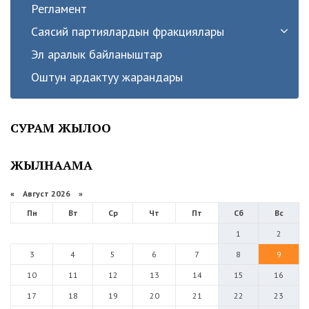
Регламент
Саясий партиялардын фракциялары
Эл аралык байланыштар
Оштун ардактуу жарандары
СУРАМ ЖЫЛОО
ЖЫЛНААМА
«
Август 2026 »
Пн
Вт
Ср
Чт
Пт
Сб
Вс
1
2
3
4
5
6
7
8
9
10
11
12
13
14
15
16
17
18
19
20
21
22
23