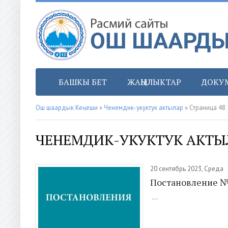
БАШКЫ БЕТ
ЖАҢЫЛЫКТАР
ДОКУ
Ош шаардык Кеңеши
»
Ченемдик-укуктук актылар
» Страница 48
ЧЕНЕМДИК-УКУКТУК АКТЫ
20 сентябрь 2023, Среда
Постановление 
...