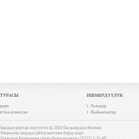
КТУРАСЫ
ИШМЕРДҮҮЛҮК
диум
Пландар
аттык комиссия
Жыйынтыктар
Бардык укуктар корголгон © 2018 Ош шаардык Кеңеши.
Маалымат алууда сайтка шилтеме берүү шарт.
Шаардык Кеңешинин сурап-билүү кызматы: (3222) 7-21-60