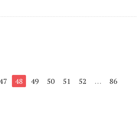
47
48
49
50
51
52
...
86