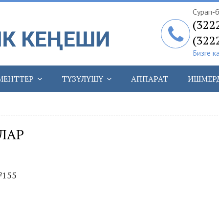
Сурап-б
(322
(322
Бизге к
МЕНТТЕР
ТҮЗҮЛҮШҮ
АППАРАТ
ИШМЕР
ЛАР
№155