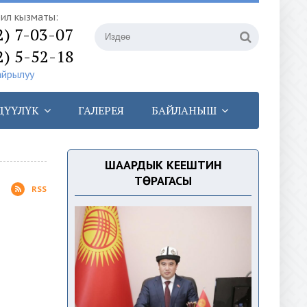
илүү кызматы:
2) 7-03-07
2) 5-52-18
айрылуу
ДҮҮЛҮК
ГАЛЕРЕЯ
БАЙЛАНЫШ
ШААРДЫК КЕҢЕШТИН
ТӨРАГАСЫ
RSS