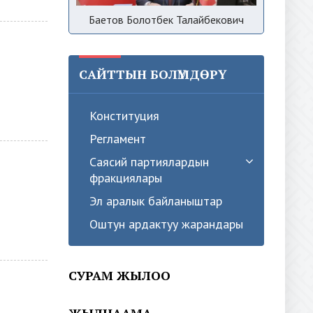
Баетов Болотбек Талайбекович
САЙТТЫН БОЛҮМДӨРҮ
Конституция
Регламент
Саясий партиялардын
фракциялары
Эл аралык байланыштар
Оштун ардактуу жарандары
СУРАМ ЖЫЛОО
ЖЫЛНААМА