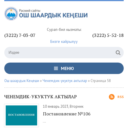
Сурап-билүү кызматы:
(3222) 7-03-07
(3222) 5-52-18
Бизге кайрылуу
МЕНЮ
Ош шаардык Кеңеши
»
Ченемдик-укуктук актылар
» Страница 58
ЧЕНЕМДИК-УКУКТУК АКТЫЛАР
RSS
10 январь 2023, Вторник
Постановление №106
...