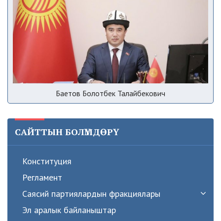
Баетов Болотбек Талайбекович
САЙТТЫН БОЛҮМДӨРҮ
Конституция
Регламент
Саясий партиялардын фракциялары
Эл аралык байланыштар