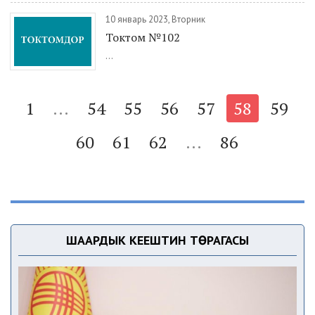
10 январь 2023, Вторник
Токтом №102
...
1
...
54
55
56
57
58
59
60
61
62
...
86
ШААРДЫК КЕҢЕШТИН ТӨРАГАСЫ