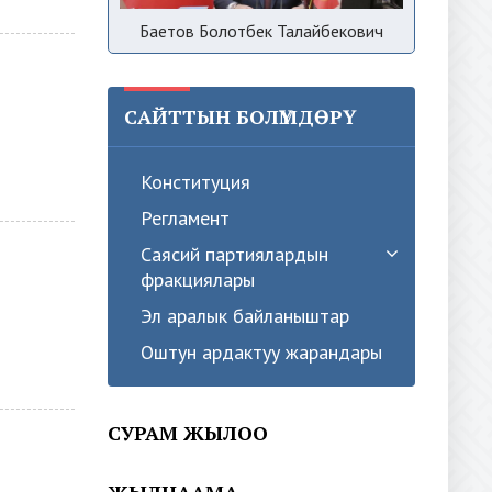
Баетов Болотбек Талайбекович
САЙТТЫН БОЛҮМДӨРҮ
Конституция
Регламент
Саясий партиялардын
фракциялары
Эл аралык байланыштар
Оштун ардактуу жарандары
СУРАМ ЖЫЛОО
ЖЫЛНААМА