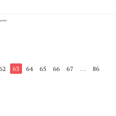
льник
62
63
64
65
66
67
...
86