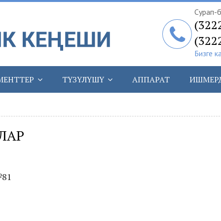
Сурап-б
(322
(322
Бизге к
МЕНТТЕР
ТҮЗҮЛҮШҮ
АППАРАТ
ИШМЕР
ЛАР
№81