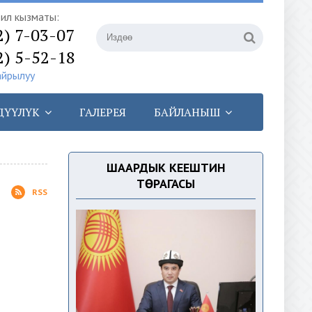
илүү кызматы:
2) 7-03-07
2) 5-52-18
айрылуу
ДҮҮЛҮК
ГАЛЕРЕЯ
БАЙЛАНЫШ
ШААРДЫК КЕҢЕШТИН
ТӨРАГАСЫ
RSS