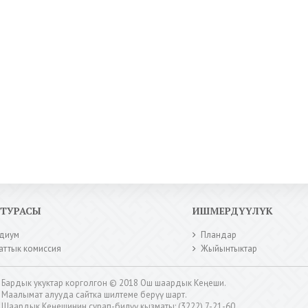
КТУРАСЫ
ИШМЕРДҮҮЛҮК
диум
Пландар
аттык комиссия
Жыйынтыктар
Бардык укуктар корголгон © 2018 Ош шаардык Кеңеши.
Маалымат алууда сайтка шилтеме берүү шарт.
Шаардык Кеңешинин сурап-билүү кызматы: (3222) 7-21-60