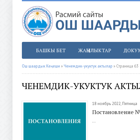
БАШКЫ БЕТ
ЖАҢЫЛЫКТАР
ДОКУ
Ош шаардык Кеңеши
»
Ченемдик-укуктук актылар
» Страница 63
ЧЕНЕМДИК-УКУКТУК АКТЫ
18 ноябрь 2022, Пятница
Постановление 
...