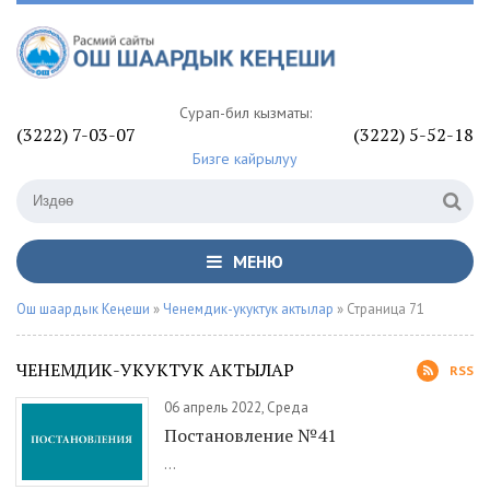
Сурап-билүү кызматы:
(3222) 7-03-07
(3222) 5-52-18
Бизге кайрылуу
МЕНЮ
Ош шаардык Кеңеши
»
Ченемдик-укуктук актылар
» Страница 71
ЧЕНЕМДИК-УКУКТУК АКТЫЛАР
RSS
06 апрель 2022, Среда
Постановление №41
...