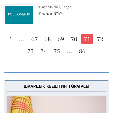
06 апрель 2022, Среда
Токтом №37
...
1
...
67
68
69
70
71
72
73
74
75
...
86
ШААРДЫК КЕҢЕШТИН ТӨРАГАСЫ