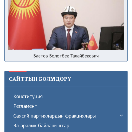
Баетов Болотбек Талайбекович
САЙТТЫН БОЛҮМДӨРҮ
Конституция
Регламент
Саясий партиялардын фракциялары
Эл аралык байланыштар