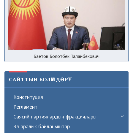
Баетов Болотбек Талайбекович
САЙТТЫН БОЛҮМДӨРҮ
Конституция
Регламент
Саясий партиялардын фракциялары
Эл аралык байланыштар