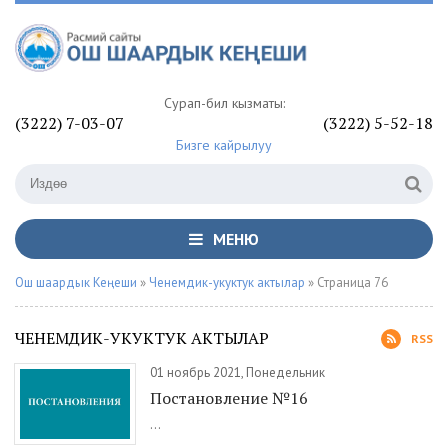
Сурап-билүү кызматы:
(3222) 7-03-07
(3222) 5-52-18
Бизге кайрылуу
МЕНЮ
Ош шаардык Кеңеши
»
Ченемдик-укуктук актылар
» Страница 76
ЧЕНЕМДИК-УКУКТУК АКТЫЛАР
RSS
01 ноябрь 2021, Понедельник
Постановление №16
...