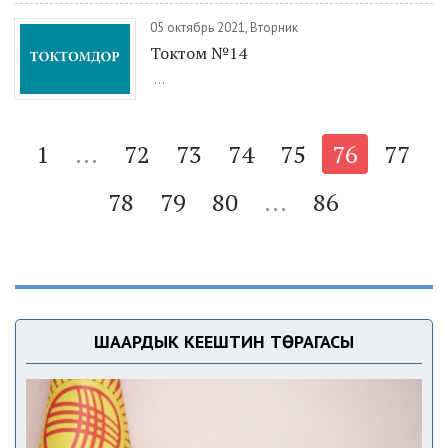
05 октябрь 2021, Вторник
Токтом №14
...
1
...
72
73
74
75
76
77
78
79
80
...
86
ШААРДЫК КЕҢЕШТИН ТӨРАГАСЫ