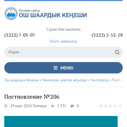
Сурап-билүү кызматы:
(3222) 7-03-07
(3222) 5-52-18
Бизге кайрылуу
МЕНЮ
Ош шаардык Кеңеши
»
Ченемдик-укуктук актылар
»
Токтомдор
» Постновление №206
Постновление №206
29 март 2024, Пятница
1 335
0