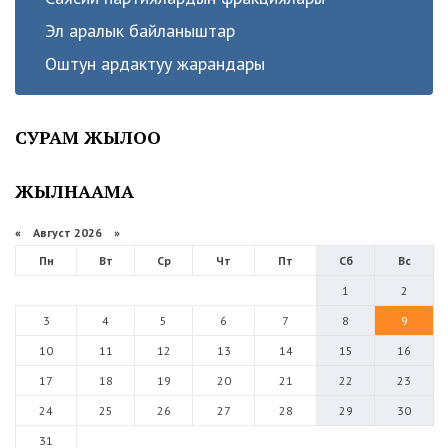
Эл аралык байланыштар
Оштун ардактуу жарандары
СУРАМ ЖЫЛОО
ЖЫЛНААМА
«
Август 2026 »
Пн
Вт
Ср
Чт
Пт
Сб
Вс
1
2
3
4
5
6
7
8
9
10
11
12
13
14
15
16
17
18
19
20
21
22
23
24
25
26
27
28
29
30
31