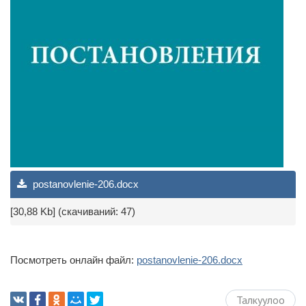
postanovlenie-206.docx
[30,88 Kb] (cкачиваний: 47)
Посмотреть онлайн файл:
postanovlenie-206.docx
Талкуулоо