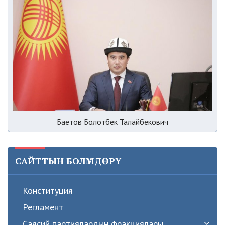
Баетов Болотбек Талайбекович
САЙТТЫН БОЛҮМДӨРҮ
Конституция
Регламент
Саясий партиялардын фракциялары