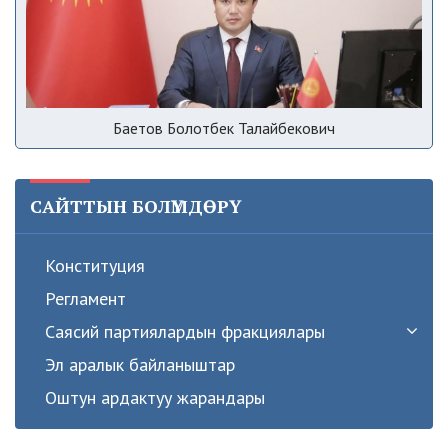
Баетов Болотбек Талайбекович
САЙТТЫН БОЛҮМДӨРҮ
Конституция
Регламент
Саясий партиялардын фракциялары
Эл аралык байланыштар
Оштун ардактуу жарандары