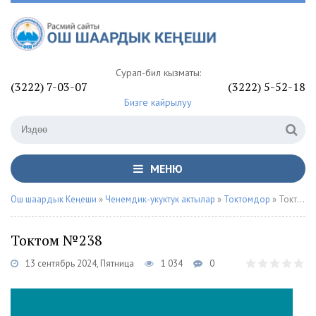
Сурап-билүү кызматы:
(3222) 7-03-07
(3222) 5-52-18
Бизге кайрылуу
МЕНЮ
Ош шаардык Кеңеши
»
Ченемдик-укуктук актылар
»
Токтомдор
» Токтом №238
Токтом №238
13 сентябрь 2024, Пятница
1 034
0