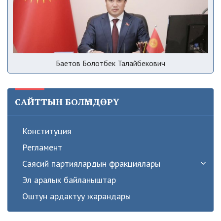
Баетов Болотбек Талайбекович
САЙТТЫН БОЛҮМДӨРҮ
Конституция
Регламент
Саясий партиялардын фракциялары
Эл аралык байланыштар
Оштун ардактуу жарандары