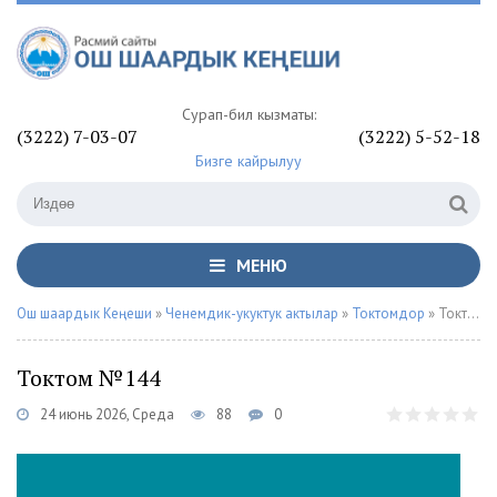
Сурап-билүү кызматы:
(3222) 7-03-07
(3222) 5-52-18
Бизге кайрылуу
МЕНЮ
Ош шаардык Кеңеши
»
Ченемдик-укуктук актылар
»
Токтомдор
» Токтом №144
Токтом №144
24 июнь 2026, Среда
88
0