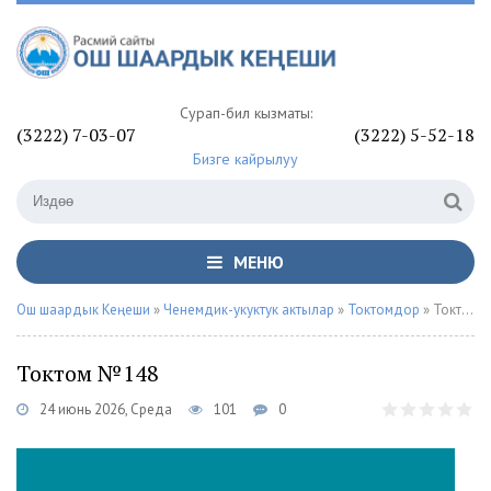
Сурап-билүү кызматы:
(3222) 7-03-07
(3222) 5-52-18
Бизге кайрылуу
МЕНЮ
Ош шаардык Кеңеши
»
Ченемдик-укуктук актылар
»
Токтомдор
» Токтом №148
Токтом №148
24 июнь 2026, Среда
101
0