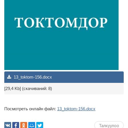
13_toktom-156.docx
[29,4 Kb] (cкачиваний: 8)
Посмотреть онлайн файл:
13_toktom-156.docx
Талкуулоо