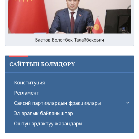
Баетов Болотбек Талайбекович
САЙТТЫН БОЛҮМДӨРҮ
Конституция
Регламент
Саясий партиялардын фракциялары
Эл аралык байланыштар
Оштун ардактуу жарандары