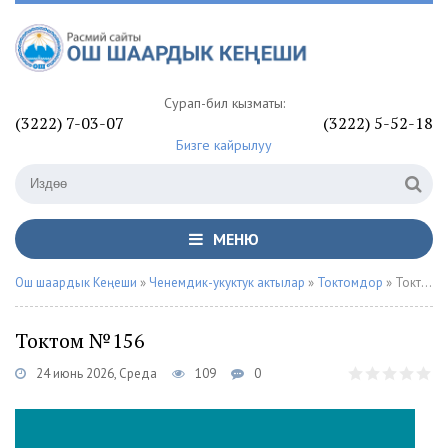
Сурап-билүү кызматы:
(3222) 7-03-07
(3222) 5-52-18
Бизге кайрылуу
МЕНЮ
Ош шаардык Кеңеши
»
Ченемдик-укуктук актылар
»
Токтомдор
» Токтом №156
Токтом №156
24 июнь 2026, Среда
109
0