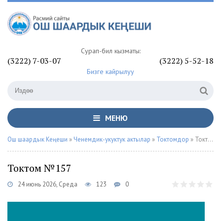
Сурап-билүү кызматы:
(3222) 7-03-07
(3222) 5-52-18
Бизге кайрылуу
МЕНЮ
Ош шаардык Кеңеши
»
Ченемдик-укуктук актылар
»
Токтомдор
» Токтом №157
Токтом №157
24 июнь 2026, Среда
123
0