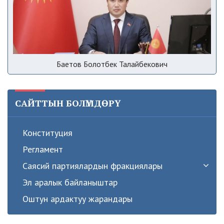
Баетов Болотбек Талайбекович
САЙТТЫН БОЛҮМДӨРҮ
Конституция
Регламент
Саясий партиялардын фракциялары
Эл аралык байланыштар
Оштун ардактуу жарандары