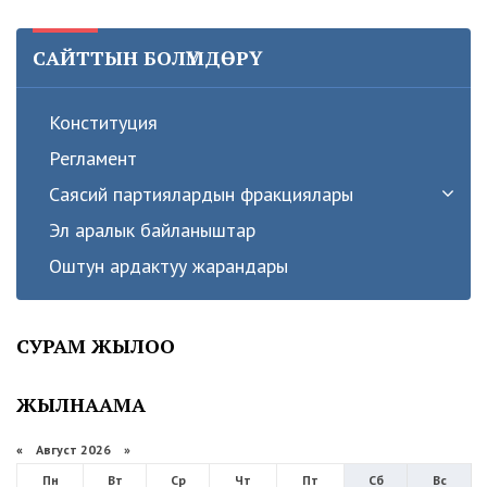
САЙТТЫН БОЛҮМДӨРҮ
Конституция
Регламент
Саясий партиялардын фракциялары
Эл аралык байланыштар
Оштун ардактуу жарандары
СУРАМ ЖЫЛОО
ЖЫЛНААМА
«
Август 2026 »
Пн
Вт
Ср
Чт
Пт
Сб
Вс