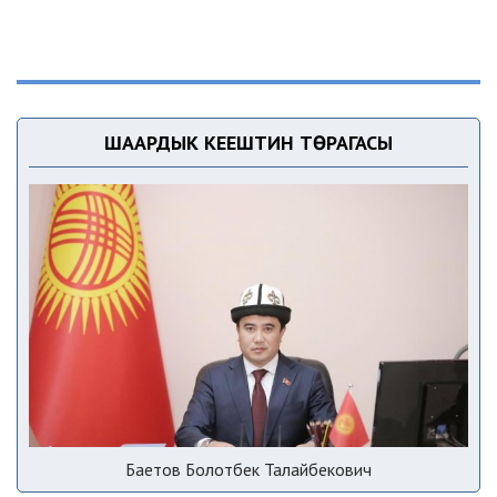
ШААРДЫК КЕҢЕШТИН ТӨРАГАСЫ
Баетов Болотбек Талайбекович