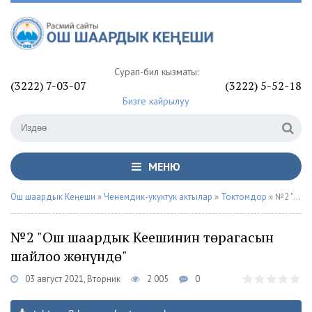
Сурап-билүү кызматы:
(3222) 7-03-07
(3222) 5-52-18
Бизге кайрылуу
МЕНЮ
Ош шаардык Кеңеши
»
Ченемдик-укуктук актылар
»
Токтомдор
» №2 "Ош шаардык Кеңешинин төрагасын шайлоо жөнүндө"
№2 "Ош шаардык Кеңешинин төрагасын
шайлоо жөнүндө"
03 август 2021, Вторник
2 005
0