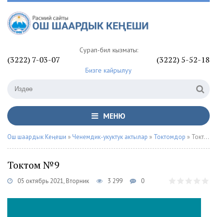
Сурап-билүү кызматы:
(3222) 7-03-07
(3222) 5-52-18
Бизге кайрылуу
МЕНЮ
Ош шаардык Кеңеши
»
Ченемдик-укуктук актылар
»
Токтомдор
» Токтом №9
Токтом №9
05 октябрь 2021, Вторник
3 299
0