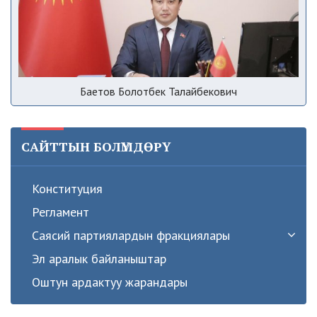
Баетов Болотбек Талайбекович
САЙТТЫН БОЛҮМДӨРҮ
Конституция
Регламент
Саясий партиялардын фракциялары
Эл аралык байланыштар
Оштун ардактуу жарандары