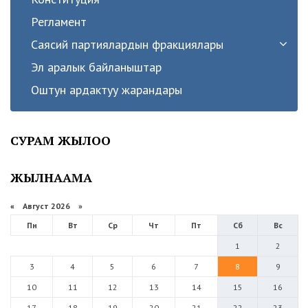
Регламент
Саясий партиялардын фракциялары
Эл аралык байланыштар
Оштун ардактуу жарандары
СУРАМ ЖЫЛОО
ЖЫЛНААМА
«
Август 2026 »
Пн
Вт
Ср
Чт
Пт
Сб
Вс
1
2
3
4
5
6
7
8
9
10
11
12
13
14
15
16
17
18
19
20
21
22
23