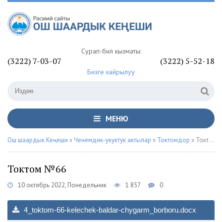
Сурап-билүү кызматы:
(3222) 7-03-07
(3222) 5-52-18
Бизге кайрылуу
МЕНЮ
Ош шаардык Кеңеши
»
Ченемдик-укуктук актылар
»
Токтомдор
» Токтом №66
Токтом №66
10 октябрь 2022, Понедельник
1 857
0
4_toktom-66-kelechek-baldar-chygarm_borboru.docx