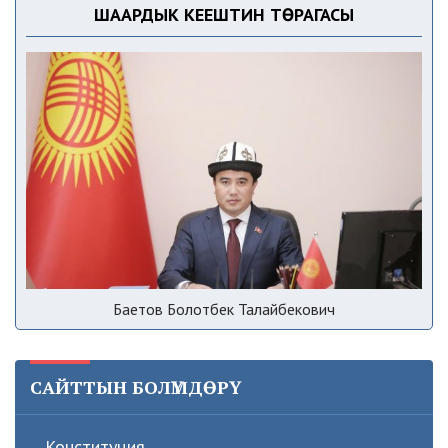
ШААРДЫК КЕҢЕШТИН ТӨРАГАСЫ
Баетов Болотбек Талайбекович
САЙТТЫН БОЛҮМДӨРҮ
Конституция