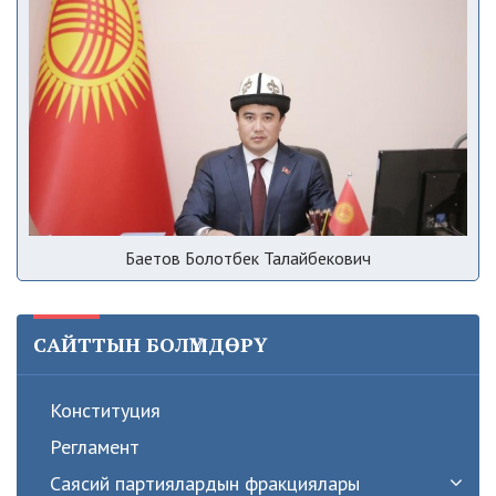
Баетов Болотбек Талайбекович
САЙТТЫН БОЛҮМДӨРҮ
Конституция
Регламент
Саясий партиялардын фракциялары