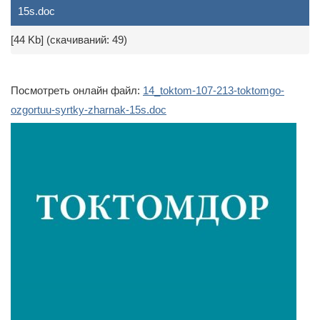
15s.doc
[44 Kb] (cкачиваний: 49)
Посмотреть онлайн файл:
14_toktom-107-213-toktomgo-
ozgortuu-syrtky-zharnak-15s.doc