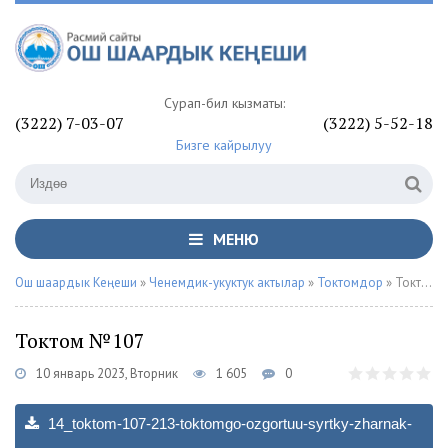
Сурап-билүү кызматы:
(3222) 7-03-07
(3222) 5-52-18
Бизге кайрылуу
МЕНЮ
Ош шаардык Кеңеши
»
Ченемдик-укуктук актылар
»
Токтомдор
» Токтом №107
Токтом №107
10 январь 2023, Вторник
1 605
0
14_toktom-107-213-toktomgo-ozgortuu-syrtky-zharnak-