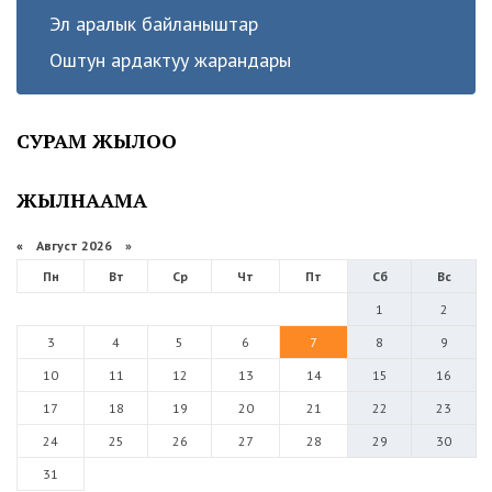
Эл аралык байланыштар
Оштун ардактуу жарандары
СУРАМ ЖЫЛОО
ЖЫЛНААМА
«
Август 2026 »
Пн
Вт
Ср
Чт
Пт
Сб
Вс
1
2
3
4
5
6
7
8
9
10
11
12
13
14
15
16
17
18
19
20
21
22
23
24
25
26
27
28
29
30
31