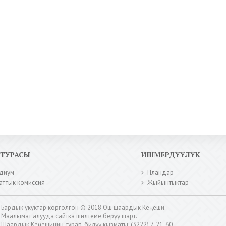
КТУРАСЫ
ИШМЕРДҮҮЛҮК
диум
Пландар
аттык комиссия
Жыйынтыктар
Бардык укуктар корголгон © 2018 Ош шаардык Кеңеши.
Маалымат алууда сайтка шилтеме берүү шарт.
Шаардык Кеңешинин сурап-билүү кызматы: (3222) 7-21-60