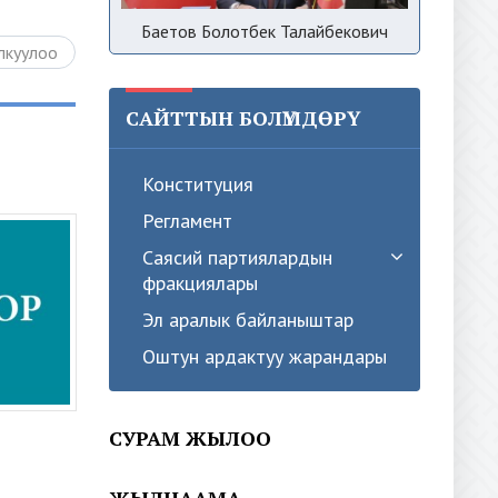
Баетов Болотбек Талайбекович
лкуулоо
САЙТТЫН БОЛҮМДӨРҮ
Конституция
Регламент
Саясий партиялардын
фракциялары
Эл аралык байланыштар
Оштун ардактуу жарандары
СУРАМ ЖЫЛОО
ЖЫЛНААМА