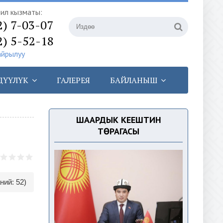
илүү кызматы:
2) 7-03-07
2) 5-52-18
айрылуу
ДҮҮЛҮК
ГАЛЕРЕЯ
БАЙЛАНЫШ
ШААРДЫК КЕҢЕШТИН
ТӨРАГАСЫ
ний: 52)