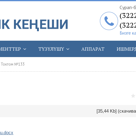
Сурап-б
(322
(322
Бизге к
МЕНТТЕР
ТҮЗҮЛҮШҮ
АППАРАТ
ИШМЕР
 Токтом №133
[35,44 Kb] (cкачива
uu.docx