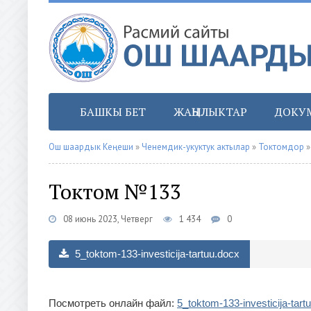
БАШКЫ БЕТ
ЖАҢЫЛЫКТАР
ДОКУ
Ош шаардык Кеңеши
»
Ченемдик-укуктук актылар
»
Токтомдор
»
Токтом №133
08 июнь 2023, Четверг
1 434
0
5_toktom-133-investicija-tartuu.docx
Посмотреть онлайн файл:
5_toktom-133-investicija-tart