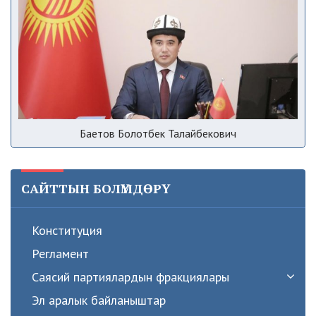
Баетов Болотбек Талайбекович
САЙТТЫН БОЛҮМДӨРҮ
Конституция
Регламент
Саясий партиялардын фракциялары
Эл аралык байланыштар