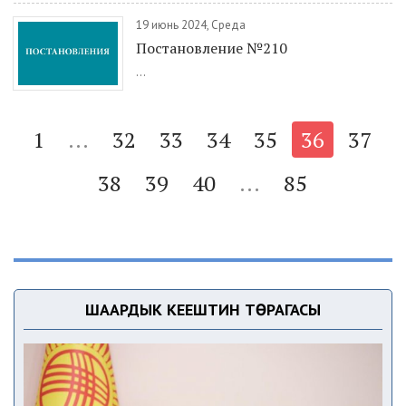
19 июнь 2024, Среда
Постановление №210
...
1
...
32
33
34
35
36
37
38
39
40
...
85
ШААРДЫК КЕҢЕШТИН ТӨРАГАСЫ