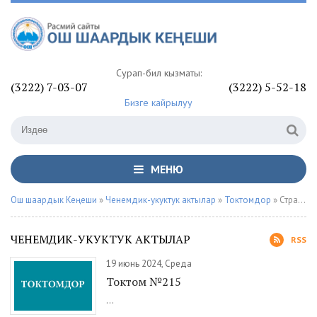
Сурап-билүү кызматы:
(3222) 7-03-07
(3222) 5-52-18
Бизге кайрылуу
МЕНЮ
Ош шаардык Кеңеши
»
Ченемдик-укуктук актылар
»
Токтомдор
» Страница 36
ЧЕНЕМДИК-УКУКТУК АКТЫЛАР
RSS
19 июнь 2024, Среда
Токтом №215
...