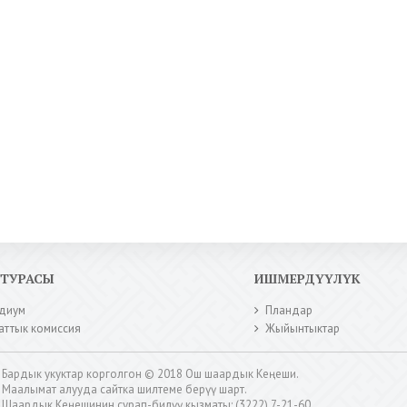
КТУРАСЫ
ИШМЕРДҮҮЛҮК
диум
Пландар
аттык комиссия
Жыйынтыктар
Бардык укуктар корголгон © 2018 Ош шаардык Кеңеши.
Маалымат алууда сайтка шилтеме берүү шарт.
Шаардык Кеңешинин сурап-билүү кызматы: (3222) 7-21-60