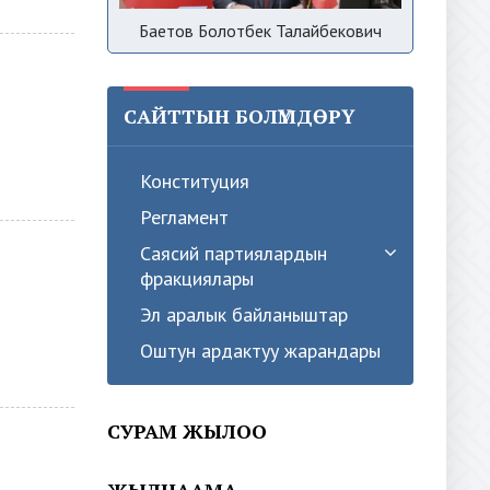
Баетов Болотбек Талайбекович
САЙТТЫН БОЛҮМДӨРҮ
Конституция
Регламент
Саясий партиялардын
фракциялары
Эл аралык байланыштар
Оштун ардактуу жарандары
СУРАМ ЖЫЛОО
ЖЫЛНААМА