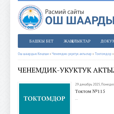
БАШКЫ БЕТ
ЖАҢЫЛЫКТАР
ДОКУ
Ош шаардык Кеңеши
»
Ченемдик-укуктук актылар
»
Токтомдор
»
ЧЕНЕМДИК-УКУКТУК АКТЫ
29 декабрь 2025, Понеде
Токтом №115
...