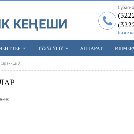
Сурап-б
(322
(322
Бизге к
МЕНТТЕР
ТҮЗҮЛҮШҮ
АППАРАТ
ИШМЕР
 Страница 9
ЛАР
льник