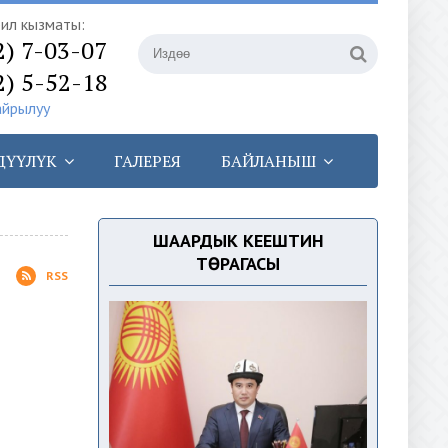
илүү кызматы:
2) 7-03-07
2) 5-52-18
айрылуу
ДҮҮЛҮК
ГАЛЕРЕЯ
БАЙЛАНЫШ
ШААРДЫК КЕҢЕШТИН
ТӨРАГАСЫ
RSS