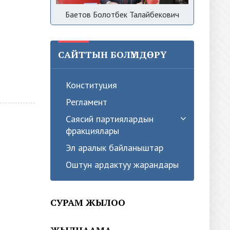
Баетов Болотбек Талайбекович
САЙТТЫН БОЛҮМДӨРҮ
Конституция
Регламент
Саясий партиялардын
фракциялары
Эл аралык байланыштар
Оштун ардактуу жарандары
СУРАМ ЖЫЛОО
ЖЫЛНААМА