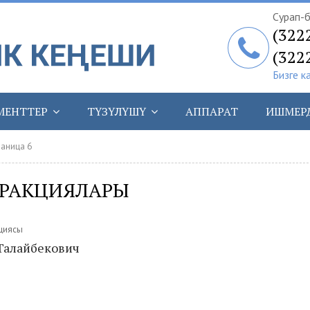
Сурап-б
(322
(322
Бизге к
МЕНТТЕР
ТҮЗҮЛҮШҮ
АППАРАТ
ИШМЕР
раница 6
ФРАКЦИЯЛАРЫ
циясы
 Талайбекович