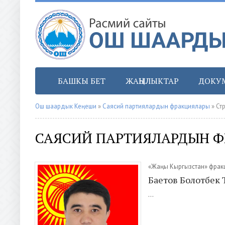
БАШКЫ БЕТ
ЖАҢЫЛЫКТАР
ДОКУ
Ош шаардык Кеңеши
»
Саясий партиялардын фракциялары
» Ст
САЯСИЙ ПАРТИЯЛАРДЫН 
«Жаңы Кыргызстан» фрак
Баетов Болотбек
...