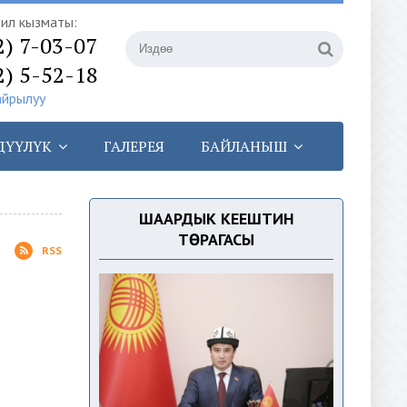
илүү кызматы:
2) 7-03-07
2) 5-52-18
айрылуу
ДҮҮЛҮК
ГАЛЕРЕЯ
БАЙЛАНЫШ
ШААРДЫК КЕҢЕШТИН
ТӨРАГАСЫ
RSS