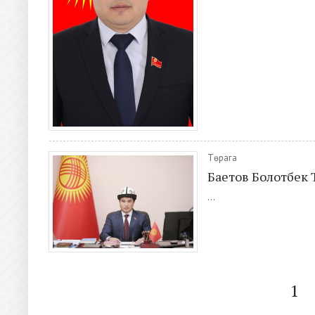
Төрага
Баетов Болотбек
...
1