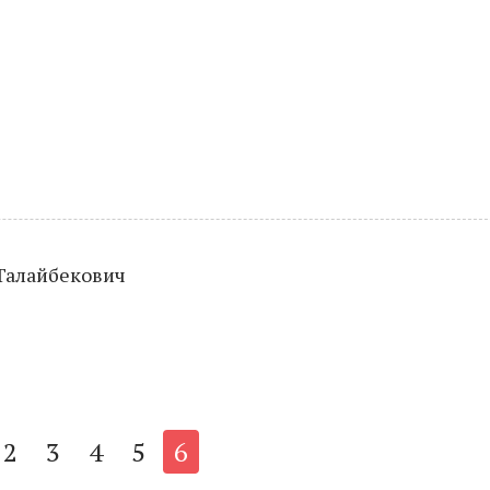
 Талайбекович
2
3
4
5
6