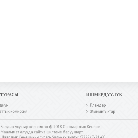
КТУРАСЫ
ИШМЕРДҮҮЛҮК
диум
Пландар
аттык комиссия
Жыйынтыктар
Бардык укуктар корголгон © 2018 Ош шаардык Кеңеши.
Маалымат алууда сайтка шилтеме берүү шарт.
Шаардык Кеңешинин сурап-билүү кызматы: (3222) 7-21-60