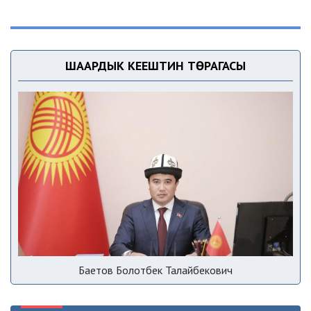
ШААРДЫК КЕҢЕШТИН ТӨРАГАСЫ
Баетов Болотбек Талайбекович