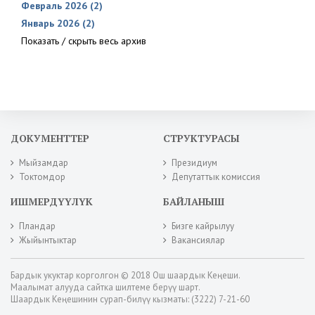
Февраль 2026 (2)
Январь 2026 (2)
Показать / скрыть весь архив
ДОКУМЕНТТЕР
СТРУКТУРАСЫ
Мыйзамдар
Президиум
Токтомдор
Депутаттык комиссия
ИШМЕРДҮҮЛҮК
БАЙЛАНЫШ
Пландар
Бизге кайрылуу
Жыйынтыктар
Вакансиялар
Бардык укуктар корголгон © 2018 Ош шаардык Кеңеши.
Маалымат алууда сайтка шилтеме берүү шарт.
Шаардык Кеңешинин сурап-билүү кызматы: (3222) 7-21-60