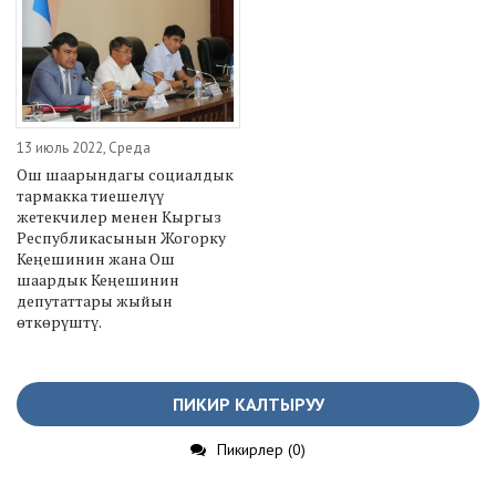
13 июль 2022, Среда
Ош шаарындагы социалдык
тармакка тиешелүү
жетекчилер менен Кыргыз
Республикасынын Жогорку
Кеңешинин жана Ош
шаардык Кеңешинин
депутаттары жыйын
өткөрүштү.
ПИКИР КАЛТЫРУУ
Пикирлер (0)