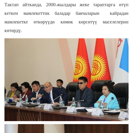
Тактап айтканда, 2000-жылдары жеке тараптарга өтүп
кеткен мамлекеттик баладар бакчаларын кайрадан
мамлекетке өткөрүүдө көмөк көрсөтүү маселелерин
көтөрдү.