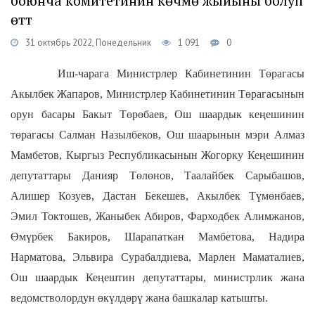
боюнча комитетинин көчмө жыйыны болуп
өттү
31 октябрь 2022, Понедельник
1 091
0
Иш-чарага Министрлер Кабинетинин Төрагасы
Акылбек Жапаров, Министрлер Кабинетинин Төрагасынын
орун басары Бакыт Төрөбаев, Ош шаардык кеңешинин
төрагасы Салман Назылбеков, Ош шаарынын мэри Алмаз
Мамбетов, Кыргыз Республикасынын Жогорку Кеңешинин
депутаттары Данияр Төлөнов, Таалайбек Сарыбашов,
Алишер Козуев, Дастан Бекешев, Акылбек Түмөнбаев,
Эмил Токтошев, Жаныбек Абиров, Фарходбек Алимжанов,
Өмүрбек Бакиров, Шарапаткан Мамбетова, Надира
Нарматова, Эльвира Сурабалдиева, Марлен Маматалиев,
Ош шаардык Кеңештин депутаттары, министрлик жана
ведомстволордун өкүлдөрү жана башкалар катышты.