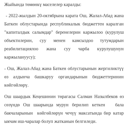
Жыйында төмөнкү маселелер каралды:
- 2022-жылдын 20-октябрына карата Ош, Жалал-Абад жана
Баткен облустарында республикалык бюджеттен каралган
"капиталдык салымдар" беренелерин каржылоо (курулуш
объектилерин, суу менен камсыздоо тутумдарын
реабилитациялоо жана суу чарба курулушунун
каржылануусу);
- Ош, Жалал-Абад жана Баткен облустарынын жергиликтүү
өз алдынча башкаруу органдарынын бюджеттеринин
көйгөйлөрү.
Ош шаардык Кеңешинин төрагасы Салман Назылбеков өз
сөзүндө Ош шаарында мурун берилип кеткен бала
бакчаларынын көйгөйлөрүн чечүү максатында бир катар
ыкчам иш-чаралар болуп жатканын белгиледи.