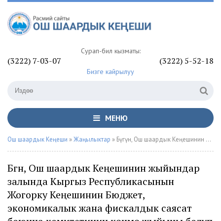
Сурап-билүү кызматы:
(3222) 7-03-07
(3222) 5-52-18
Бизге кайрылуу
МЕНЮ
Ош шаардык Кеңеши
»
Жаңылыктар
» Бүгүн, Ош шаардык Кеңешинин жыйындар залында Кыргыз Республикасынын Жогорку Кеңешинин Бюджет, экономикалык жана фискалдык саясат боюнча комитетинин көчмө жыйыны болуп өттү
Бүгүн, Ош шаардык Кеңешинин жыйындар
залында Кыргыз Республикасынын
Жогорку Кеңешинин Бюджет,
экономикалык жана фискалдык саясат