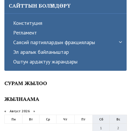
САЙТТЫН БОЛҮМДӨРҮ
Конституция
Регламент
Саясий партиялардын фракциялары
Эл аралык байланыштар
Оштун ардактуу жарандары
СУРАМ ЖЫЛОО
ЖЫЛНААМА
«
Август 2026 »
Пн
Вт
Ср
Чт
Пт
Сб
Вс
1
2