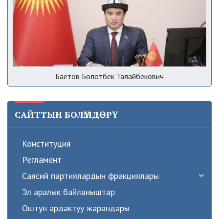
Баетов Болотбек Талайбекович
САЙТТЫН БОЛҮМДӨРҮ
Конституция
Регламент
Саясий партиялардын фракциялары
Эл аралык байланыштар
Оштун ардактуу жарандары