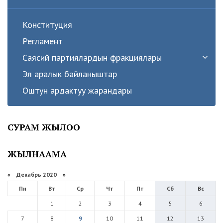
Конституция
Регламент
Саясий партиялардын фракциялары
Эл аралык байланыштар
Оштун ардактуу жарандары
СУРАМ ЖЫЛОО
ЖЫЛНААМА
«
Декабрь 2020
»
Пн
Вт
Ср
Чт
Пт
Сб
Вс
1
2
3
4
5
6
7
8
9
10
11
12
13