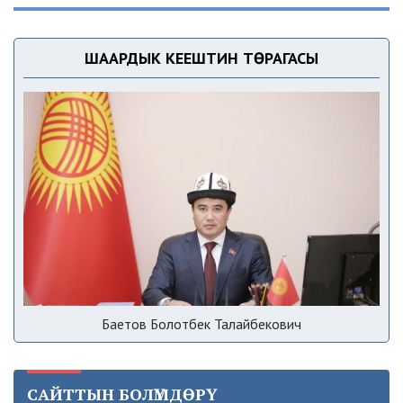
ШААРДЫК КЕҢЕШТИН ТӨРАГАСЫ
Баетов Болотбек Талайбекович
САЙТТЫН БОЛҮМДӨРҮ