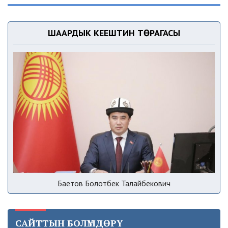
ШААРДЫК КЕҢЕШТИН ТӨРАГАСЫ
Баетов Болотбек Талайбекович
САЙТТЫН БОЛҮМДӨРҮ