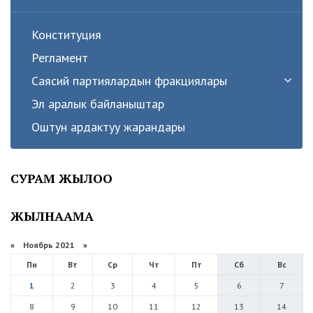
Конституция
Регламент
Саясий партиялардын фракциялары
Эл аралык байланыштар
Оштун ардактуу жарандары
СУРАМ ЖЫЛОО
ЖЫЛНААМА
«
Ноябрь 2021
»
Пн
Вт
Ср
Чт
Пт
Сб
Вс
1
2
3
4
5
6
7
8
9
10
11
12
13
14