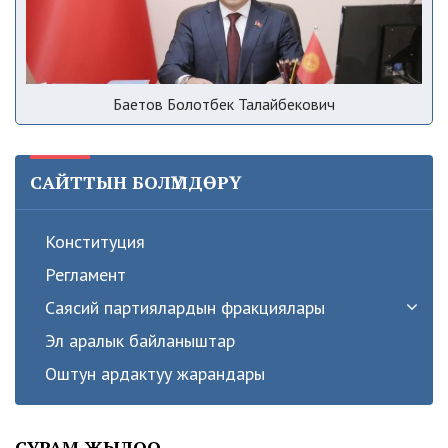
Баетов Болотбек Талайбекович
САЙТТЫН БОЛҮМДӨРҮ
Конституция
Регламент
Саясий партиялардын фракциялары
Эл аралык байланыштар
Оштун ардактуу жарандары
СУРАМ ЖЫЛОО