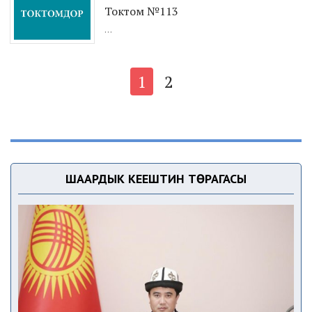
Токтом №113
...
1
2
ШААРДЫК КЕҢЕШТИН ТӨРАГАСЫ