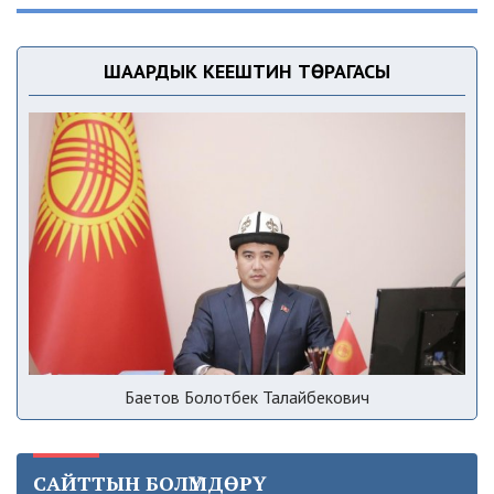
ШААРДЫК КЕҢЕШТИН ТӨРАГАСЫ
Баетов Болотбек Талайбекович
САЙТТЫН БОЛҮМДӨРҮ