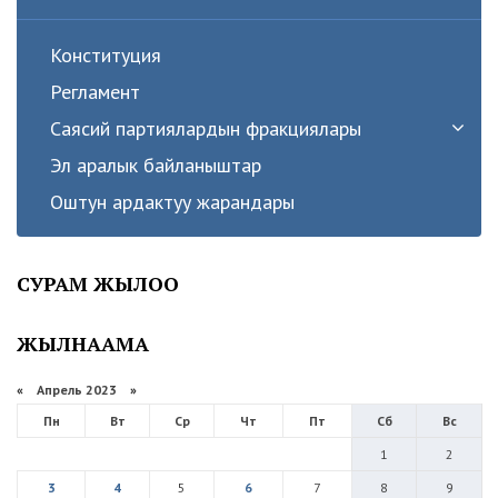
Конституция
Регламент
Саясий партиялардын фракциялары
Эл аралык байланыштар
Оштун ардактуу жарандары
СУРАМ ЖЫЛОО
ЖЫЛНААМА
«
Апрель 2023
»
Пн
Вт
Ср
Чт
Пт
Сб
Вс
1
2
3
4
5
6
7
8
9