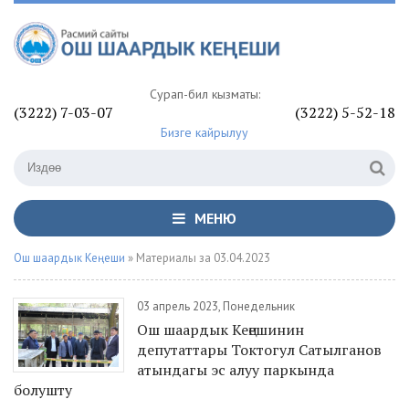
Сурап-билүү кызматы:
(3222) 7-03-07
(3222) 5-52-18
Бизге кайрылуу
МЕНЮ
Ош шаардык Кеңеши
» Материалы за 03.04.2023
03 апрель 2023, Понедельник
Ош шаардык Кеңешинин
депутаттары Токтогул Сатылганов
атындагы эс алуу паркында
болушту