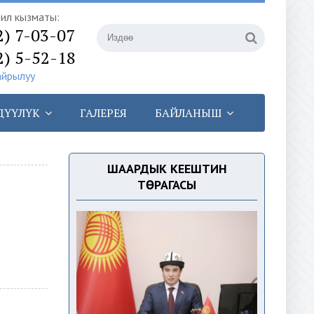
илүү кызматы:
2) 7-03-07
2) 5-52-18
айрылуу
ДҮҮЛҮК
ГАЛЕРЕЯ
БАЙЛАНЫШ
ШААРДЫК КЕҢЕШТИН
ТӨРАГАСЫ