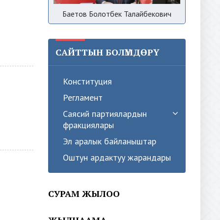
Баетов Болотбек Талайбекович
САЙТТЫН БОЛҮМДӨРҮ
Конституция
Регламент
Саясий партиялардын
фракциялары
Эл аралык байланыштар
Оштун ардактуу жарандары
СУРАМ ЖЫЛОО
ЖЫЛНААМА