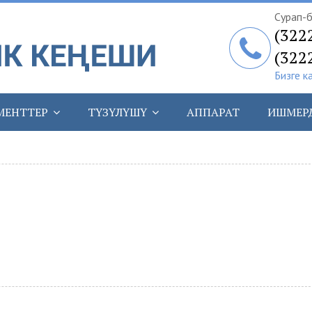
Сурап-б
(322
(322
Бизге к
МЕНТТЕР
ТҮЗҮЛҮШҮ
АППАРАТ
ИШМЕР