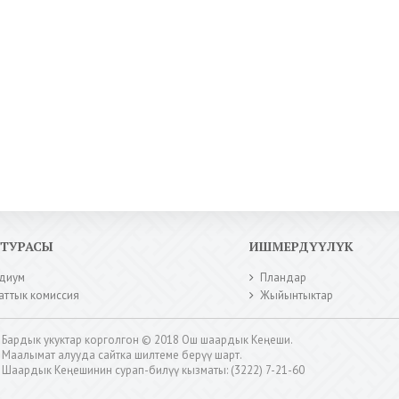
КТУРАСЫ
ИШМЕРДҮҮЛҮК
диум
Пландар
аттык комиссия
Жыйынтыктар
Бардык укуктар корголгон © 2018 Ош шаардык Кеңеши.
Маалымат алууда сайтка шилтеме берүү шарт.
Шаардык Кеңешинин сурап-билүү кызматы: (3222) 7-21-60