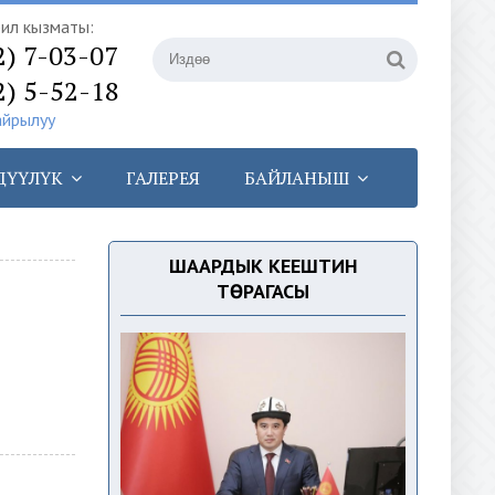
илүү кызматы:
2) 7-03-07
2) 5-52-18
айрылуу
ДҮҮЛҮК
ГАЛЕРЕЯ
БАЙЛАНЫШ
ШААРДЫК КЕҢЕШТИН
ТӨРАГАСЫ