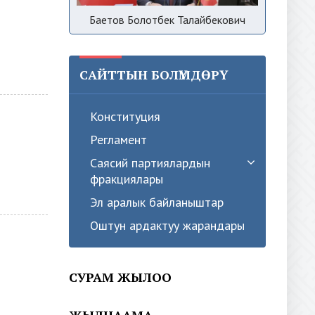
Баетов Болотбек Талайбекович
САЙТТЫН БОЛҮМДӨРҮ
Конституция
Регламент
Саясий партиялардын
фракциялары
Эл аралык байланыштар
Оштун ардактуу жарандары
СУРАМ ЖЫЛОО
ЖЫЛНААМА