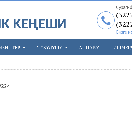
Сурап-б
(322
(322
Бизге к
МЕНТТЕР
ТҮЗҮЛҮШҮ
АППАРАТ
ИШМЕР
№224