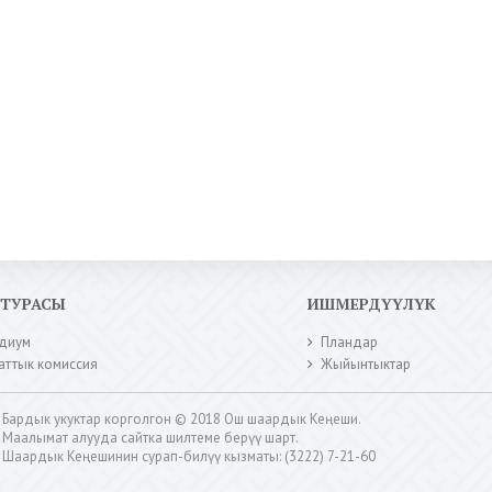
КТУРАСЫ
ИШМЕРДҮҮЛҮК
диум
Пландар
аттык комиссия
Жыйынтыктар
Бардык укуктар корголгон © 2018 Ош шаардык Кеңеши.
Маалымат алууда сайтка шилтеме берүү шарт.
Шаардык Кеңешинин сурап-билүү кызматы: (3222) 7-21-60