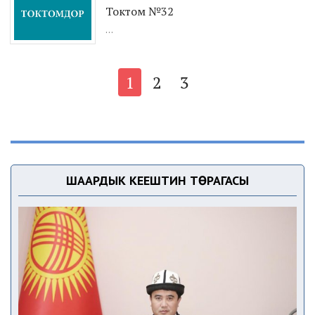
Токтом №32
...
1
2
3
ШААРДЫК КЕҢЕШТИН ТӨРАГАСЫ