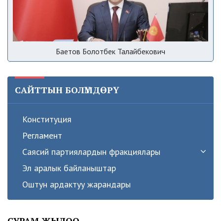
Баетов Болотбек Талайбекович
САЙТТЫН БОЛҮМДӨРҮ
Конституция
Регламент
Саясий партиялардын фракциялары
Эл аралык байланыштар
Оштун ардактуу жарандары
СУРАМ ЖЫЛОО