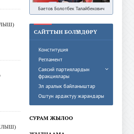
Баетов Болотбек Талайбекович
ЫЛЫШ)
САЙТТЫН БОЛҮМДӨРҮ
Конституция
Регламент
Саясий партиялардын
О
фракциялары
Эл аралык байланыштар
Оштун ардактуу жарандары
СУРАМ ЖЫЛОО
ЫЛЫШ)
ЖЫЛНААМА