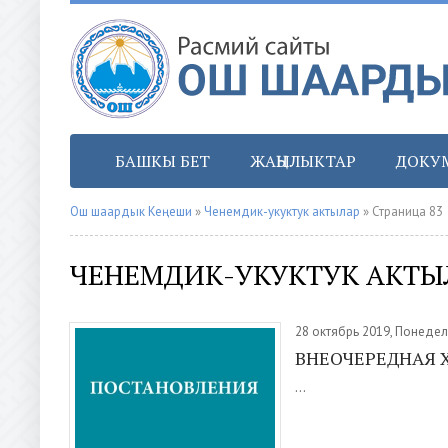
БАШКЫ БЕТ
ЖАҢЫЛЫКТАР
ДОКУ
Ош шаардык Кеңеши
»
Ченемдик-укуктук актылар
» Страница 83
ЧЕНЕМДИК-УКУКТУК АКТЫ
28 октябрь 2019, Понеде
ВНЕОЧЕРЕДНАЯ X
...