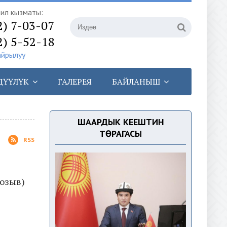
илүү кызматы:
2) 7-03-07
2) 5-52-18
айрылуу
ДҮҮЛҮК
ГАЛЕРЕЯ
БАЙЛАНЫШ
ШААРДЫК КЕҢЕШТИН
ТӨРАГАСЫ
RSS
озыв)