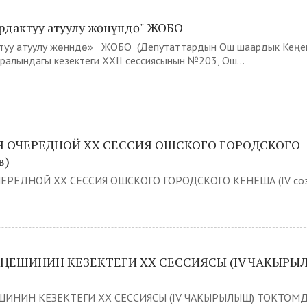
дактуу атуулу жөнүндө" ЖОБО
туу атуулу жөнүндө» ЖОБО (Депутаттардын Ош шаардык Кеңе
алындагы кезектеги XXII сессиясынын №203, Ош...
 ОЧЕРЕДНОЙ XX СЕССИЯ ОШСКОГО ГОРОДСКОГО
в)
РЕДНОЙ XX СЕССИЯ ОШСКОГО ГОРОДСКОГО КЕНЕША (IV созы
ҢЕШИНИН КЕЗЕКТЕГИ XX СЕССИЯСЫ (IV ЧАКЫРЫ
ИНИН КЕЗЕКТЕГИ XX СЕССИЯСЫ (IV ЧАКЫРЫЛЫШ) ТОКТОМДО