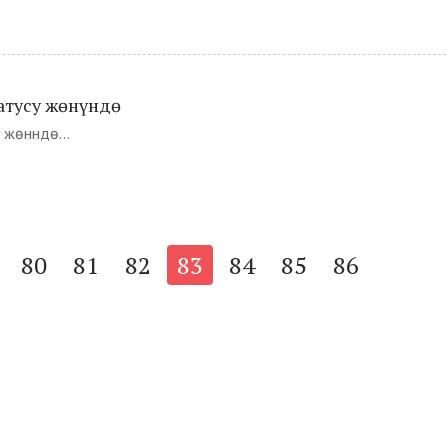
тусу жөнүндө
жөнүндө...
80
81
82
83
84
85
86