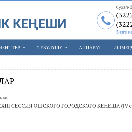
Сурап-б
(322
(322
Бизге к
МЕНТТЕР
ТҮЗҮЛҮШҮ
АППАРАТ
ИШМЕР
ЛАР
льник
XIII СЕССИЯ ОШСКОГО ГОРОДСКОГО КЕНЕША (IV с