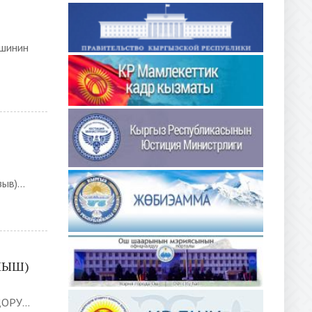
шинин
в)...
ЛЫШ)
РУ...