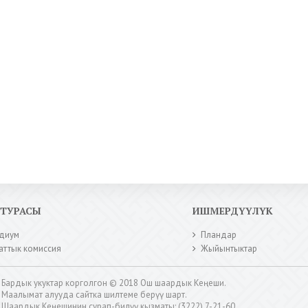
КТУРАСЫ
ИШМЕРДҮҮЛҮК
диум
Пландар
аттык комиссия
Жыйынтыктар
Бардык укуктар корголгон © 2018 Ош шаардык Кеңеши.
Маалымат алууда сайтка шилтеме берүү шарт.
Шаардык Кеңешинин сурап-билүү кызматы: (3222) 7-21-60