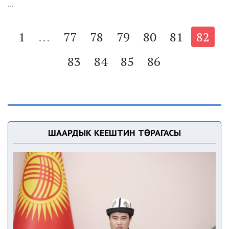
...
1
...
77
78
79
80
81
82
83
84
85
86
ШААРДЫК КЕҢЕШТИН ТӨРАГАСЫ