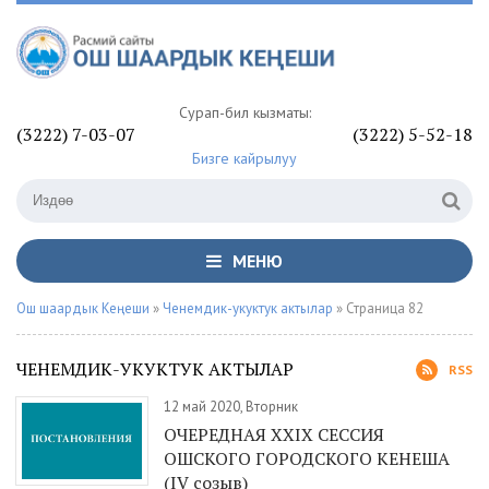
Сурап-билүү кызматы:
(3222) 7-03-07
(3222) 5-52-18
Бизге кайрылуу
МЕНЮ
Ош шаардык Кеңеши
»
Ченемдик-укуктук актылар
» Страница 82
ЧЕНЕМДИК-УКУКТУК АКТЫЛАР
RSS
12 май 2020, Вторник
ОЧЕРЕДНАЯ XXIX СЕССИЯ
ОШСКОГО ГОРОДСКОГО КЕНЕША
(IV созыв)