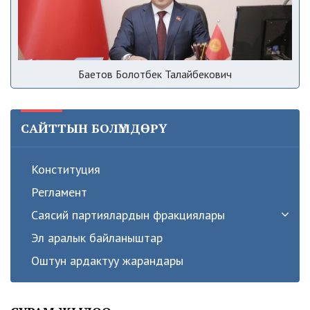
Баетов Болотбек Талайбекович
САЙТТЫН БОЛҮМДӨРҮ
Конституция
Регламент
Саясий партиялардын фракциялары
Эл аралык байланыштар
Оштун ардактуу жарандары