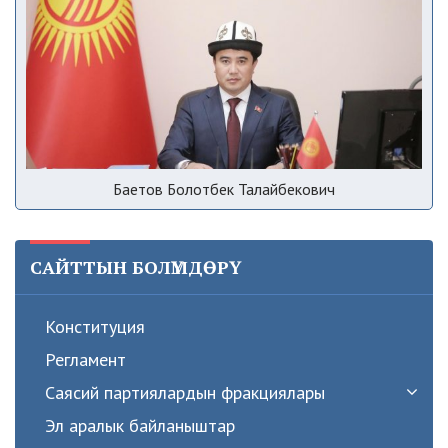
Баетов Болотбек Талайбекович
САЙТТЫН БОЛҮМДӨРҮ
Конституция
Регламент
Саясий партиялардын фракциялары
Эл аралык байланыштар