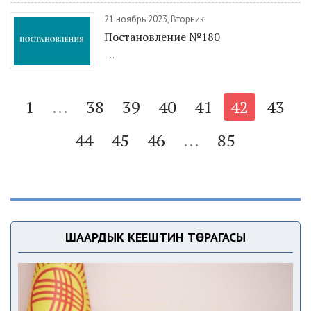
21 ноябрь 2023, Вторник
Постановление №180
...
1
...
38
39
40
41
42
43
44
45
46
...
85
ШААРДЫК КЕҢЕШТИН ТӨРАГАСЫ