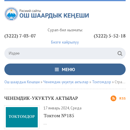
Сурап-билүү кызматы:
(3222) 7-03-07
(3222) 5-52-18
Бизге кайрылуу
МЕНЮ
Ош шаардык Кеңеши
»
Ченемдик-укуктук актылар
»
Токтомдор
» Страница 42
ЧЕНЕМДИК-УКУКТУК АКТЫЛАР
RSS
17 январь 2024, Среда
Токтом №185
...