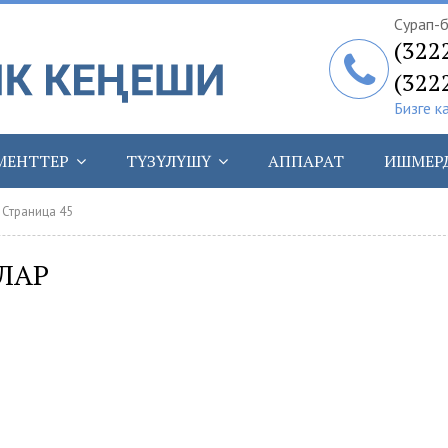
Сурап-б
(322
(322
Бизге к
МЕНТТЕР
ТҮЗҮЛҮШҮ
АППАРАТ
ИШМЕР
 Страница 45
ЛАР