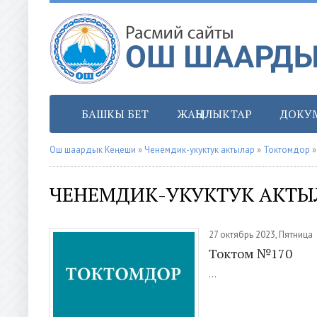
БАШКЫ БЕТ
ЖАҢЫЛЫКТАР
ДОКУ
Ош шаардык Кеңеши
»
Ченемдик-укуктук актылар
»
Токтомдор
»
ЧЕНЕМДИК-УКУКТУК АКТЫ
27 октябрь 2023, Пятница
Токтом №170
...