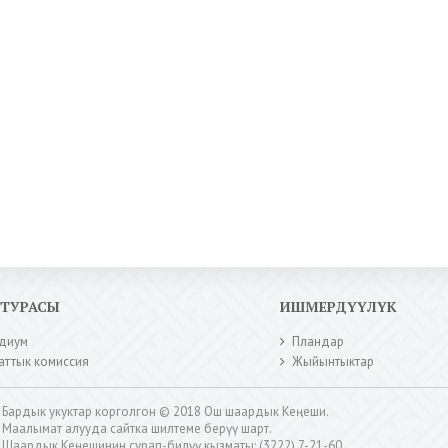
КТУРАСЫ
ИШМЕРДҮҮЛҮК
диум
Пландар
аттык комиссия
Жыйынтыктар
Бардык укуктар корголгон © 2018 Ош шаардык Кеңеши.
Маалымат алууда сайтка шилтеме берүү шарт.
Шаардык Кеңешинин сурап-билүү кызматы: (3222) 7-21-60