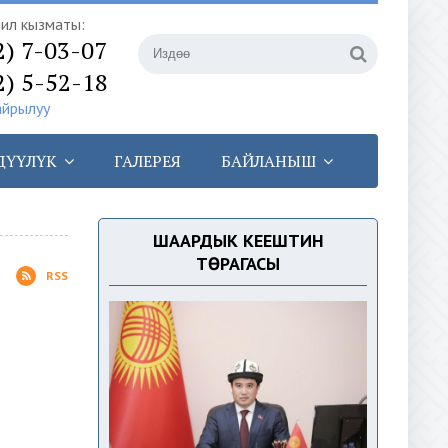
илүү кызматы:
2) 7-03-07
2) 5-52-18
айрылуу
ДҮҮЛҮК
ГАЛЕРЕЯ
БАЙЛАНЫШ
ШААРДЫК КЕҢЕШТИН
ТӨРАГАСЫ
RSS