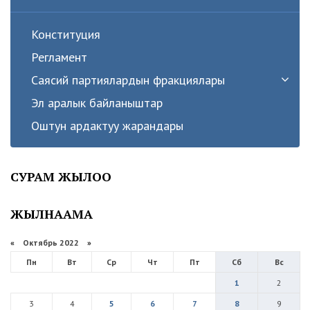
Конституция
Регламент
Саясий партиялардын фракциялары
Эл аралык байланыштар
Оштун ардактуу жарандары
СУРАМ ЖЫЛОО
ЖЫЛНААМА
«
Октябрь 2022
»
Пн
Вт
Ср
Чт
Пт
Сб
Вс
1
2
3
4
5
6
7
8
9