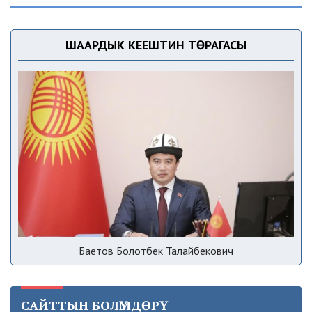
ШААРДЫК КЕҢЕШТИН ТӨРАГАСЫ
Баетов Болотбек Талайбекович
САЙТТЫН БОЛҮМДӨРҮ