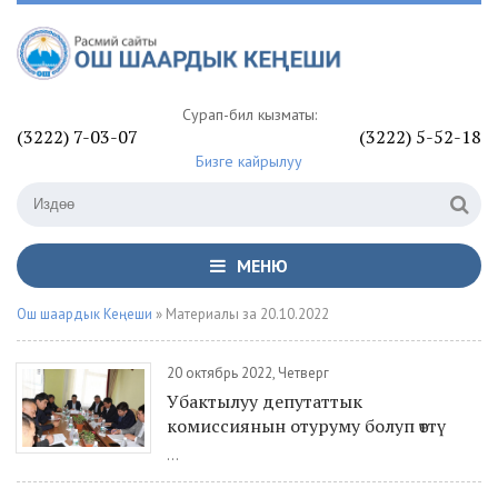
Сурап-билүү кызматы:
(3222) 7-03-07
(3222) 5-52-18
Бизге кайрылуу
МЕНЮ
Ош шаардык Кеңеши
» Материалы за 20.10.2022
20 октябрь 2022, Четверг
Убактылуу депутаттык
комиссиянын отуруму болуп өттү
...