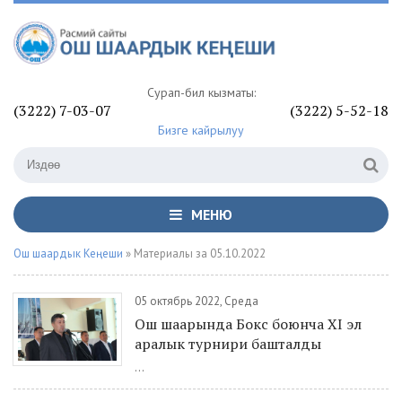
Сурап-билүү кызматы:
(3222) 7-03-07
(3222) 5-52-18
Бизге кайрылуу
МЕНЮ
Ош шаардык Кеңеши
» Материалы за 05.10.2022
05 октябрь 2022, Среда
Ош шаарында Бокс боюнча XI эл
аралык турнири башталды
...