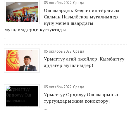
05 октябрь 2022, Среда
Ош шаардык Кеңешинин төрагасы
Салман Назылбеков мугалимдер
күнү менен шаардагы
мугалимдерди куттуктады
...
05 октябрь 2022, Среда
Урматтуу агай-эжейлер! Кымбаттуу
ардагер мугалимдер!
...
05 октябрь 2022, Среда
Урматтуу Ордолуу Ош шаарынын
тургундары жана коноктору!
...