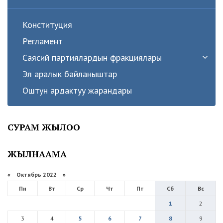
Конституция
Регламент
Саясий партиялардын фракциялары
Эл аралык байланыштар
Оштун ардактуу жарандары
СУРАМ ЖЫЛОО
ЖЫЛНААМА
«
Октябрь 2022
»
Пн
Вт
Ср
Чт
Пт
Сб
Вс
1
2
3
4
5
6
7
8
9