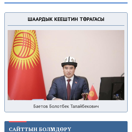
ШААРДЫК КЕҢЕШТИН ТӨРАГАСЫ
Баетов Болотбек Талайбекович
САЙТТЫН БОЛҮМДӨРҮ