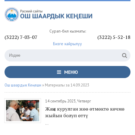
Сурап-билүү кызматы:
(3222) 7-03-07
(3222) 5-52-18
Бизге кайрылуу
МЕНЮ
Ош шаардык Кеңеши
» Материалы за 14.09.2023
14 сентябрь 2023, Четверг
Жаңы курулган жөө өтмөктө көчмө
жыйын болуп өттү
...