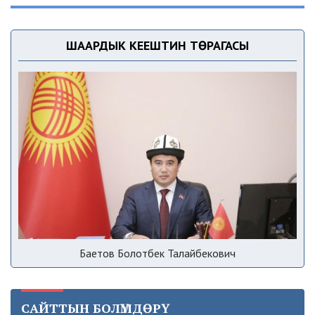
ШААРДЫК КЕҢЕШТИН ТӨРАГАСЫ
Баетов Болотбек Талайбекович
САЙТТЫН БОЛҮМДӨРҮ