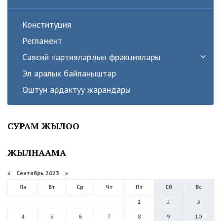
Конституция
Регламент
Саясий партиялардын фракциялары
Эл аралык байланыштар
Оштун ардактуу жарандары
СУРАМ ЖЫЛОО
ЖЫЛНААМА
«
Сентябрь 2023
»
Пн
Вт
Ср
Чт
Пт
Сб
Вс
1
2
3
4
5
6
7
8
9
10