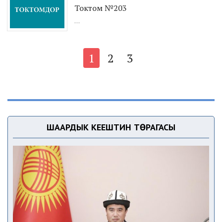
Токтом №203
...
1
2
3
ШААРДЫК КЕҢЕШТИН ТӨРАГАСЫ