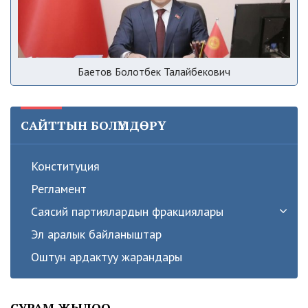
Баетов Болотбек Талайбекович
САЙТТЫН БОЛҮМДӨРҮ
Конституция
Регламент
Саясий партиялардын фракциялары
Эл аралык байланыштар
Оштун ардактуу жарандары
СУРАМ ЖЫЛОО