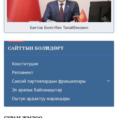
Баетов Болотбек Талайбекович
САЙТТЫН БОЛҮМДӨРҮ
Конституция
Регламент
Саясий партиялардын фракциялары
Эл аралык байланыштар
Оштун ардактуу жарандары
СУРАМ ЖЫЛОО