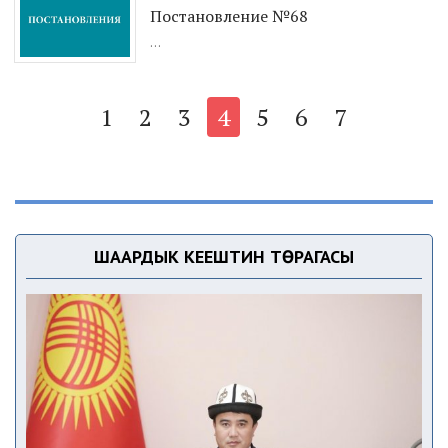
Постановление №68
...
1
2
3
4
5
6
7
ШААРДЫК КЕҢЕШТИН ТӨРАГАСЫ