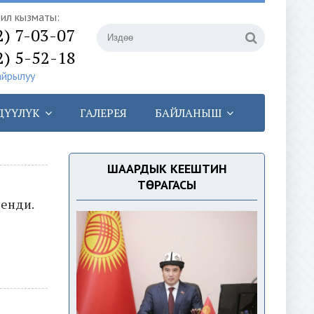
илүү кызматы:
2) 7-03-07
2) 5-52-18
айрылуу
ДҮҮЛҮК
ГАЛЕРЕЯ
БАЙЛАНЫШ
ШААРДЫК КЕҢЕШТИН
ТӨРАГАСЫ
ленди.