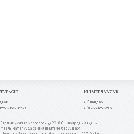
КТУРАСЫ
ИШМЕРДҮҮЛҮК
диум
Пландар
аттык комиссия
Жыйынтыктар
Бардык укуктар корголгон © 2018 Ош шаардык Кеңеши.
Маалымат алууда сайтка шилтеме берүү шарт.
Шаардык Кеңешинин сурап-билүү кызматы: (3222) 7-21-60