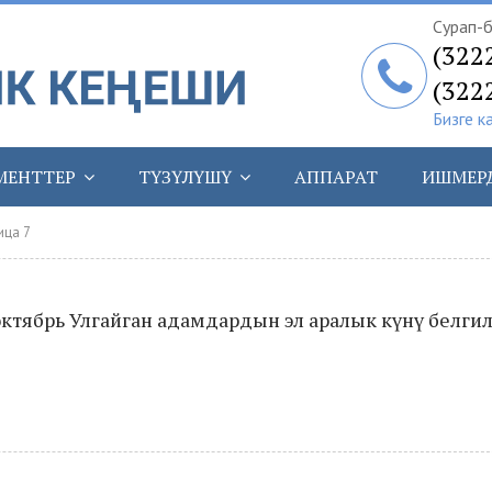
Сурап-б
(322
(322
Бизге к
МЕНТТЕР
ТҮЗҮЛҮШҮ
АППАРАТ
ИШМЕР
ица 7
тябрь Улгайган адамдардын эл аралык күнү белги