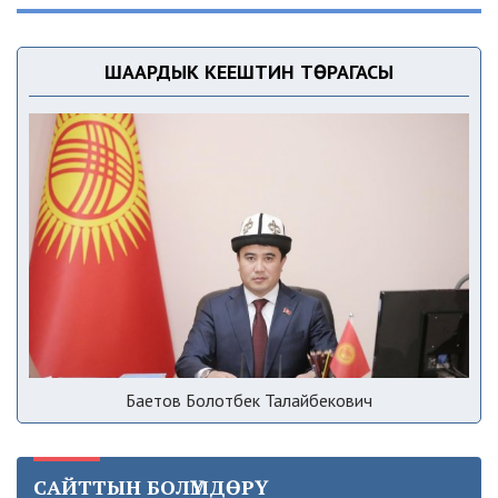
ШААРДЫК КЕҢЕШТИН ТӨРАГАСЫ
Баетов Болотбек Талайбекович
САЙТТЫН БОЛҮМДӨРҮ