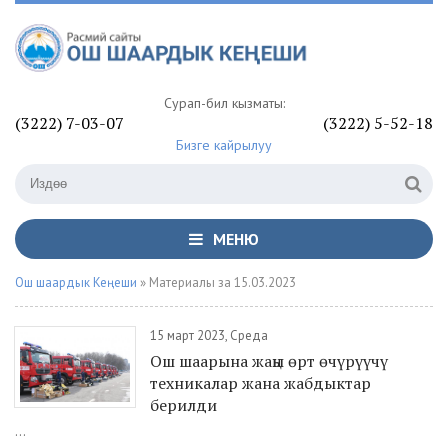
Сурап-билүү кызматы:
(3222) 7-03-07
(3222) 5-52-18
Бизге кайрылуу
МЕНЮ
Ош шаардык Кеңеши
» Материалы за 15.03.2023
15 март 2023, Среда
Ош шаарына жаңы өрт өчүрүүчү
техникалар жана жабдыктар
берилди
...