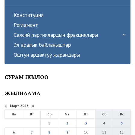
Конституция
Регламент
Саясий партиялардын фракциялары
Эл аралык байланыштар
Оштун ардактуу жарандары
СУРАМ ЖЫЛОО
ЖЫЛНААМА
«
Март 2023
»
Пн
Вт
Ср
Чт
Пт
Сб
Вс
1
2
3
4
5
6
7
8
9
10
11
12