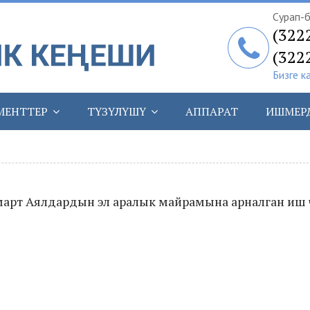
Сурап-б
(322
(322
Бизге к
МЕНТТЕР
ТҮЗҮЛҮШҮ
АППАРАТ
ИШМЕР
арт Аялдардын эл аралык майрамына арналган иш 