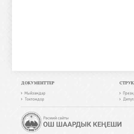
ДОКУМЕНТТЕР
СТРУ
Мыйзамдар
Прези
Токтомдор
Депут