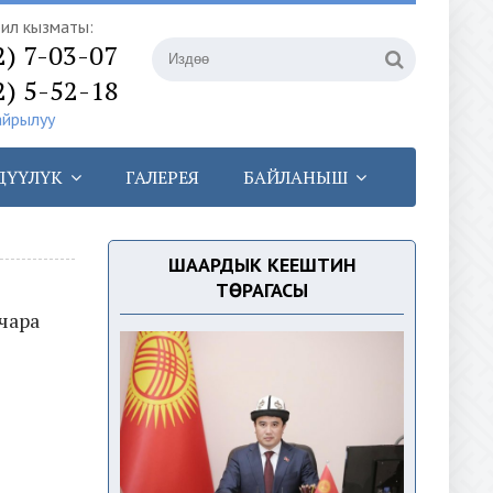
илүү кызматы:
2) 7-03-07
2) 5-52-18
айрылуу
ДҮҮЛҮК
ГАЛЕРЕЯ
БАЙЛАНЫШ
ШААРДЫК КЕҢЕШТИН
ТӨРАГАСЫ
чара