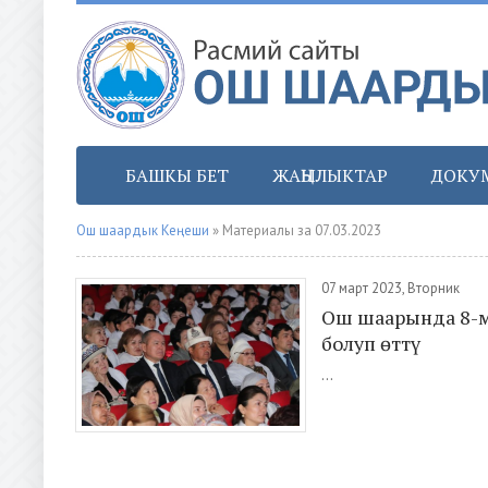
БАШКЫ БЕТ
ЖАҢЫЛЫКТАР
ДОКУ
Ош шаардык Кеңеши
» Материалы за 07.03.2023
07 март 2023, Вторник
Ош шаарында 8-м
болуп өттү
...