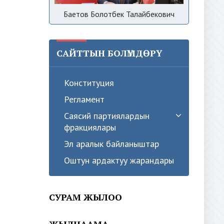
Баетов Болотбек Талайбекович
САЙТТЫН БОЛҮМДӨРҮ
Конституция
Регламент
Саясий партиялардын
фракциялары
Эл аралык байланыштар
Оштун ардактуу жарандары
СУРАМ ЖЫЛОО
ЖЫЛНААМА