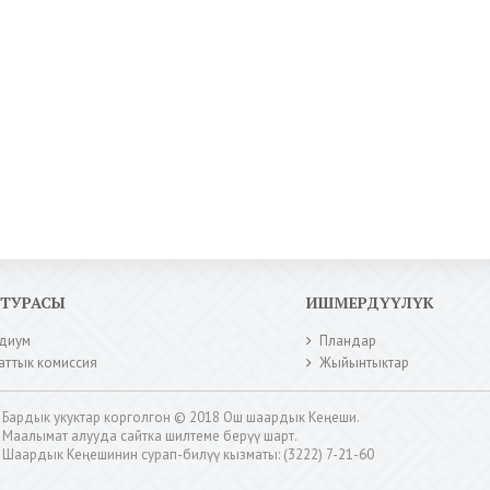
КТУРАСЫ
ИШМЕРДҮҮЛҮК
диум
Пландар
аттык комиссия
Жыйынтыктар
Бардык укуктар корголгон © 2018 Ош шаардык Кеңеши.
Маалымат алууда сайтка шилтеме берүү шарт.
Шаардык Кеңешинин сурап-билүү кызматы: (3222) 7-21-60