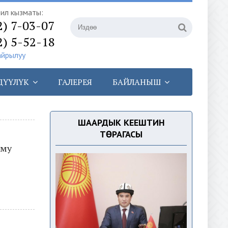
илүү кызматы:
2) 7-03-07
2) 5-52-18
айрылуу
ДҮҮЛҮК
ГАЛЕРЕЯ
БАЙЛАНЫШ
ШААРДЫК КЕҢЕШТИН
ТӨРАГАСЫ
уму