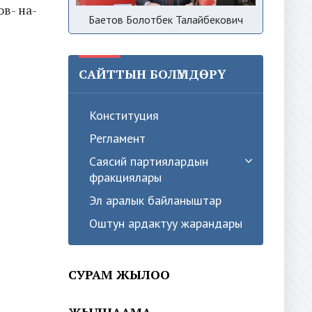
в- на-
Баетов Болотбек Талайбекович
САЙТТЫН БОЛҮМДӨРҮ
Конституция
Регламент
Саясий партиялардын
фракциялары
Эл аралык байланыштар
Оштун ардактуу жарандары
СУРАМ ЖЫЛОО
ЖЫЛНААМА