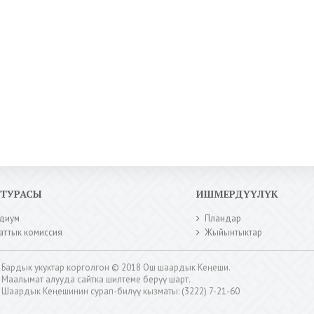
КТУРАСЫ
ИШМЕРДҮҮЛҮК
диум
Пландар
аттык комиссия
Жыйынтыктар
Бардык укуктар корголгон © 2018 Ош шаардык Кеңеши.
Маалымат алууда сайтка шилтеме берүү шарт.
Шаардык Кеңешинин сурап-билүү кызматы: (3222) 7-21-60