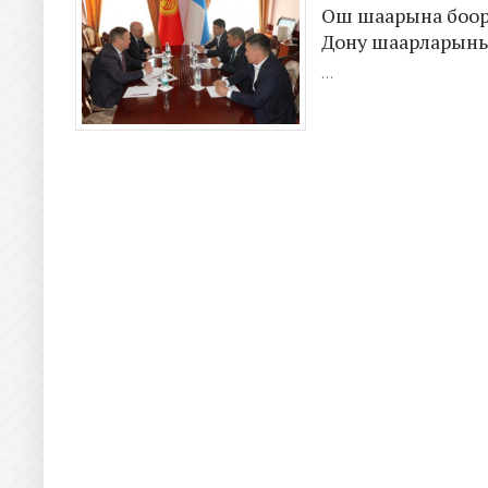
Ош шаарына боор
Дону шаарларыны
...