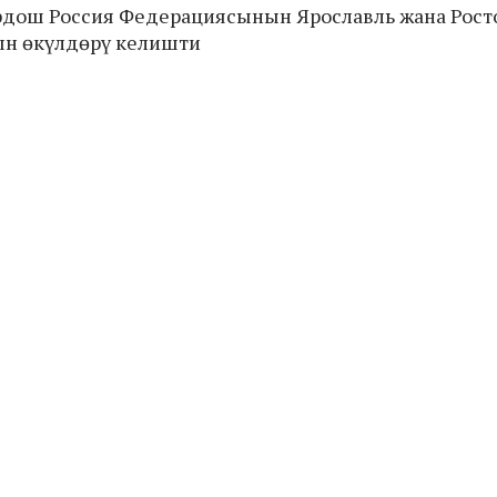
дош Россия Федерациясынын Ярославль жана Росто
н өкүлдөрү келишти