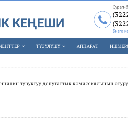
Сурап-б
(322
(322
Бизге к
МЕНТТЕР
ТҮЗҮЛҮШҮ
АППАРАТ
ИШМЕР
шинин туруктуу депутаттык комиссиясынын отур