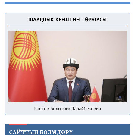
ШААРДЫК КЕҢЕШТИН ТӨРАГАСЫ
Баетов Болотбек Талайбекович
САЙТТЫН БОЛҮМДӨРҮ