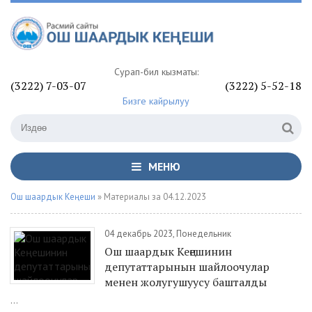
Сурап-билүү кызматы:
(3222) 7-03-07
(3222) 5-52-18
Бизге кайрылуу
МЕНЮ
Ош шаардык Кеңеши
» Материалы за 04.12.2023
04 декабрь 2023, Понедельник
Ош шаардык Кеңешинин
депутаттарынын шайлоочулар
менен жолугушуусу башталды
...