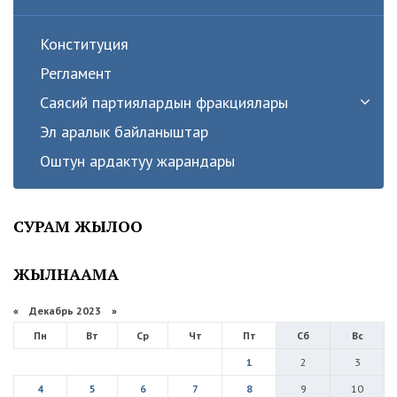
Конституция
Регламент
Саясий партиялардын фракциялары
Эл аралык байланыштар
Оштун ардактуу жарандары
СУРАМ ЖЫЛОО
ЖЫЛНААМА
«
Декабрь 2023
»
Пн
Вт
Ср
Чт
Пт
Сб
Вс
1
2
3
4
5
6
7
8
9
10